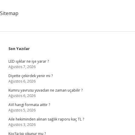
Sitemap
Sidebar
Son Yazılar
LED ışıklar ne işe yarar ?
Ağustos 7, 2026
Diyette çekirdek yenir mi ?
Ağustos 6, 2026
Kumru yavrusu yuvadan ne zaman uçabilir ?
Ağustos 6, 2026
AVI hangi formata aittir ?
Ağustos 5, 2026
Aile hekiminden alınan sağlık raporu kaç TL ?
Ağustos 3, 2026
Koç’ta tıp okunur mu ?