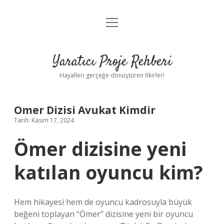
menüyü
Anasayfa
aç
Gizlilik Politikası
Yaratıcı Proje Rehberi
Yasal Uyarı
Hayalleri gerçeğe dönüştüren fikirler!
Hakkımızda
Omer Dizisi Avukat Kimdir
Tarih: Kasım 17, 2024
Ömer dizisine yeni
katılan oyuncu kim?
Hem hikayesi hem de oyuncu kadrosuyla büyük
beğeni toplayan “Ömer” dizisine yeni bir oyuncu