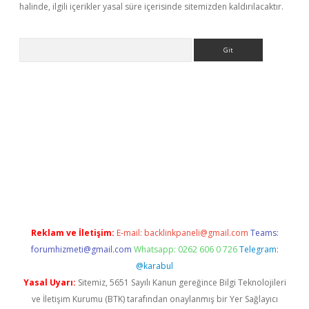
halinde, ilgili içerikler yasal süre içerisinde sitemizden kaldırılacaktır.
Arama
doperabet
www.betexper.xyz/
Reklam ve İletişim:
E-mail:
backlinkpaneli@gmail.com
Teams:
forumhizmeti@gmail.com
Whatsapp: 0262 606 0 726
Telegram:
@karabul
Yasal Uyarı:
Sitemiz, 5651 Sayılı Kanun gereğince Bilgi Teknolojileri
ve İletişim Kurumu (BTK) tarafından onaylanmış bir Yer Sağlayıcı