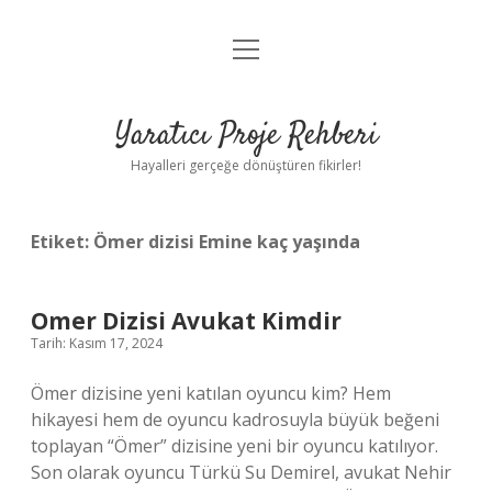
menüyü
Anasayfa
aç
Gizlilik Politikası
Yaratıcı Proje Rehberi
Yasal Uyarı
Hayalleri gerçeğe dönüştüren fikirler!
Hakkımızda
Etiket:
Ömer dizisi Emine kaç yaşında
Omer Dizisi Avukat Kimdir
Tarih: Kasım 17, 2024
Ömer dizisine yeni katılan oyuncu kim? Hem
hikayesi hem de oyuncu kadrosuyla büyük beğeni
toplayan “Ömer” dizisine yeni bir oyuncu katılıyor.
Son olarak oyuncu Türkü Su Demirel, avukat Nehir