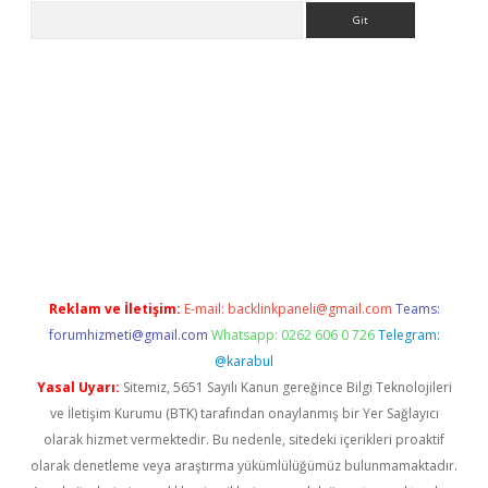
Arama
iriş
grandoperabet
www.betexper.xyz/
Reklam ve İletişim:
E-mail:
backlinkpaneli@gmail.com
Teams:
forumhizmeti@gmail.com
Whatsapp: 0262 606 0 726
Telegram:
@karabul
Yasal Uyarı:
Sitemiz, 5651 Sayılı Kanun gereğince Bilgi Teknolojileri
ve İletişim Kurumu (BTK) tarafından onaylanmış bir Yer Sağlayıcı
olarak hizmet vermektedir. Bu nedenle, sitedeki içerikleri proaktif
olarak denetleme veya araştırma yükümlülüğümüz bulunmamaktadır.