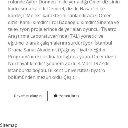
rolünde Ayfer Dönmez’in de yer aldığı Ömer dizisinin
kadrosuna katıldı. Demirel, dizide Hasan’ın kız
kardeşi “Melek” karakterini canlandıracak. Ömer
dizisi Kamil kimdir? Erol Babaoğlu kimdir? Sinema ve
televizyon projelerinde de yer alan oyuncu, Tiyatro
Araştırma Laboratuvarı’nda (TAL) yönetici ve
eğitimci olarak çalışmalarını sürdürüyor. İstanbul
Drama Sanat Akademisi Çağdaş Tiyatro Eğitim
Programı’nın koordinatörlüğünü yaptı. Ömer dizisi
Nurhayat kimdir? Şebnem Zorlu 4 Mart 1977’de
İstanbul’da doğdu. Bilkent Üniversitesi tiyatro
bölümünden mezun oldu. Çeşitli…
Omer
Devamını okuyun
Yorum Bırak
Dizisi
Avukat
Kimdir
Sitemap