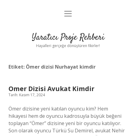
menüyü
Anasayfa
aç
Gizlilik Politikası
Yaratıcı Proje Rehberi
Yasal Uyarı
Hayalleri gerçeğe dönüştüren fikirler!
Hakkımızda
Etiket:
Ömer dizisi Nurhayat kimdir
Omer Dizisi Avukat Kimdir
Tarih: Kasım 17, 2024
Ömer dizisine yeni katılan oyuncu kim? Hem
hikayesi hem de oyuncu kadrosuyla büyük beğeni
toplayan “Ömer” dizisine yeni bir oyuncu katılıyor.
Son olarak oyuncu Türkü Su Demirel, avukat Nehir