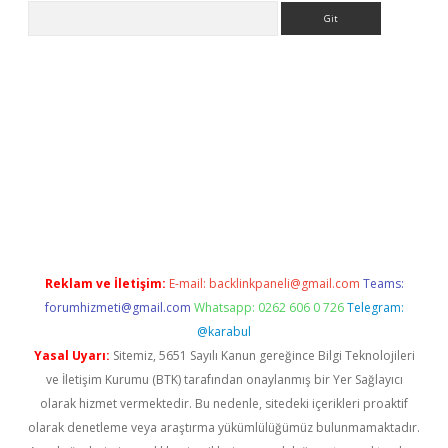
Arama
iriş
grandoperabet
www.betexper.xyz/
Reklam ve İletişim:
E-mail:
backlinkpaneli@gmail.com
Teams:
forumhizmeti@gmail.com
Whatsapp: 0262 606 0 726
Telegram:
@karabul
Yasal Uyarı:
Sitemiz, 5651 Sayılı Kanun gereğince Bilgi Teknolojileri
ve İletişim Kurumu (BTK) tarafından onaylanmış bir Yer Sağlayıcı
olarak hizmet vermektedir. Bu nedenle, sitedeki içerikleri proaktif
olarak denetleme veya araştırma yükümlülüğümüz bulunmamaktadır.