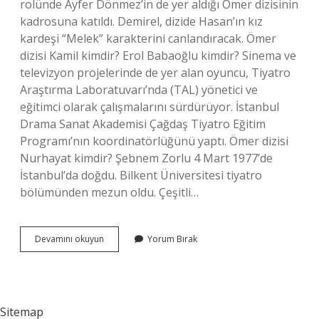
rolünde Ayfer Dönmez’in de yer aldığı Ömer dizisinin
kadrosuna katıldı. Demirel, dizide Hasan’ın kız
kardeşi “Melek” karakterini canlandıracak. Ömer
dizisi Kamil kimdir? Erol Babaoğlu kimdir? Sinema ve
televizyon projelerinde de yer alan oyuncu, Tiyatro
Araştırma Laboratuvarı’nda (TAL) yönetici ve
eğitimci olarak çalışmalarını sürdürüyor. İstanbul
Drama Sanat Akademisi Çağdaş Tiyatro Eğitim
Programı’nın koordinatörlüğünü yaptı. Ömer dizisi
Nurhayat kimdir? Şebnem Zorlu 4 Mart 1977’de
İstanbul’da doğdu. Bilkent Üniversitesi tiyatro
bölümünden mezun oldu. Çeşitli…
Omer
Devamını okuyun
Yorum Bırak
Dizisi
Avukat
Kimdir
Sitemap