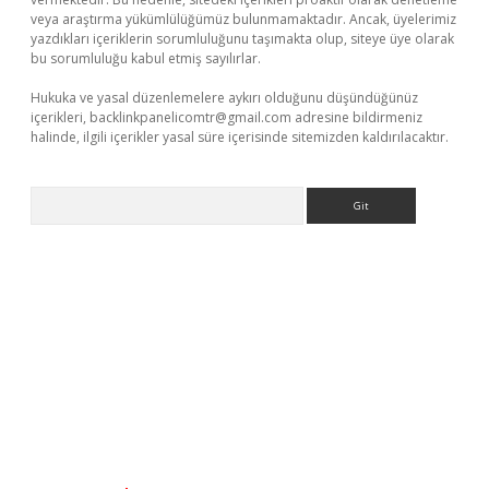
veya araştırma yükümlülüğümüz bulunmamaktadır. Ancak, üyelerimiz
yazdıkları içeriklerin sorumluluğunu taşımakta olup, siteye üye olarak
bu sorumluluğu kabul etmiş sayılırlar.
Hukuka ve yasal düzenlemelere aykırı olduğunu düşündüğünüz
içerikleri,
backlinkpanelicomtr@gmail.com
adresine bildirmeniz
halinde, ilgili içerikler yasal süre içerisinde sitemizden kaldırılacaktır.
Arama
operabet
www.betexper.xyz/