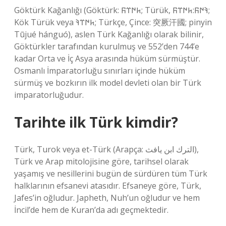
Göktürk Kağanlığı (Göktürk: 𐱅𐰇𐰼𐰜; Türük, 𐰚𐰇𐰜:𐱅𐰇𐰼𐰜;
Kök Türük veya 𐱅𐰇𐰼𐰚; Türkçe, Çince: 突厥汗國; pinyin
Tūjué hánguó), aslen Türk Kağanlığı olarak bilinir,
Göktürkler tarafından kurulmuş ve 552’den 744’e
kadar Orta ve İç Asya arasında hüküm sürmüştür.
Osmanlı İmparatorluğu sınırları içinde hüküm
sürmüş ve bozkırın ilk model devleti olan bir Türk
imparatorluğudur.
Tarihte ilk Türk kimdir?
Türk, Turok veya et-Türk (Arapça: الترك ابن يافث),
Türk ve Arap mitolojisine göre, tarihsel olarak
yaşamış ve nesillerini bugün de sürdüren tüm Türk
halklarının efsanevi atasıdır. Efsaneye göre, Türk,
Jafes’in oğludur. Japheth, Nuh’un oğludur ve hem
İncil’de hem de Kuran’da adı geçmektedir.