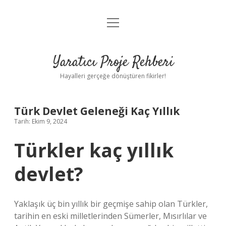
menüyü
Anasayfa
aç
Gizlilik Politikası
Yaratıcı Proje Rehberi
Yasal Uyarı
Hayalleri gerçeğe dönüştüren fikirler!
Hakkımızda
Türk Devlet Geleneği Kaç Yıllık
Tarih: Ekim 9, 2024
Türkler kaç yıllık
devlet?
Yaklaşık üç bin yıllık bir geçmişe sahip olan Türkler,
tarihin en eski milletlerinden Sümerler, Mısırlılar ve