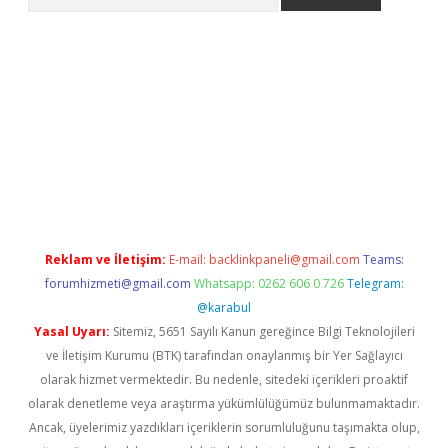
iriş
grandoperabet
www.betexper.xyz/
Reklam ve İletişim:
E-mail:
backlinkpaneli@gmail.com
Teams:
forumhizmeti@gmail.com
Whatsapp: 0262 606 0 726
Telegram:
@karabul
Yasal Uyarı:
Sitemiz, 5651 Sayılı Kanun gereğince Bilgi Teknolojileri
ve İletişim Kurumu (BTK) tarafından onaylanmış bir Yer Sağlayıcı
olarak hizmet vermektedir. Bu nedenle, sitedeki içerikleri proaktif
olarak denetleme veya araştırma yükümlülüğümüz bulunmamaktadır.
Ancak, üyelerimiz yazdıkları içeriklerin sorumluluğunu taşımakta olup,