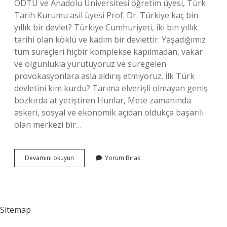
ODTÜ ve Anadolu Üniversitesi öğretim üyesi, Türk
Tarih Kurumu asil üyesi Prof. Dr. Türkiye kaç bin
yıllık bir devlet? Türkiye Cumhuriyeti, iki bin yıllık
tarihi olan köklü ve kadim bir devlettir. Yaşadığımız
tüm süreçleri hiçbir komplekse kapılmadan, vakar
ve olgunlukla yürütüyoruz ve süregelen
provokasyonlara asla aldırış etmiyoruz. İlk Türk
devletini kim kurdu? Tarıma elverişli olmayan geniş
bozkırda at yetiştiren Hunlar, Mete zamanında
askeri, sosyal ve ekonomik açıdan oldukça başarılı
olan merkezi bir…
Türk
Devamını okuyun
Yorum Bırak
Devlet
Geleneği
Kaç
Yıllık
Sitemap