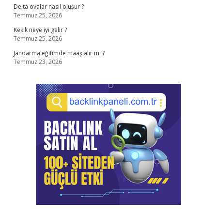
Delta ovalar nasıl oluşur ?
Temmuz 25, 2026
Kekik neye iyi gelir ?
Temmuz 25, 2026
Jandarma eğitimde maaş alır mı ?
Temmuz 23, 2026