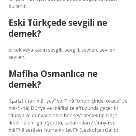
kullanır.
Eski Türkçede sevgili ne
demek?
erkek veya kadın sevgili, sevgili, sevilen, sevilen,
sevilen.
Mafiha Osmanlıca ne
demek?
(ﻣﺎﻓﻴﻬﺎ) i. (ar. mā “şey” ve fī-hā “onun içinde, orada” ve
mā-fі-hā) Dünya ve mâfihâ telaffuzunda geçer ki
“dünya ve dünyada olan her şey” demektir: Hâşâ
ikbâl-i âlem-gîr-i Şer’î ki, saflarından / Dünya vü
mâfîhâ serâser hurrem-i tevfîk (Leskofçalı Galib)