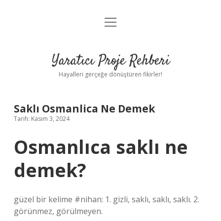
menüyü
Anasayfa
aç
Gizlilik Politikası
Yaratıcı Proje Rehberi
Yasal Uyarı
Hayalleri gerçeğe dönüştüren fikirler!
Hakkımızda
Saklı Osmanlica Ne Demek
Tarih: Kasım 3, 2024
Osmanlıca saklı ne
demek?
güzel bir kelime #nihan: 1. gizli, saklı, saklı, saklı. 2.
görünmez, görülmeyen.