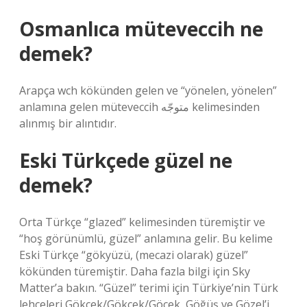
Osmanlıca müteveccih ne
demek?
Arapça wch kökünden gelen ve “yönelen, yönelen”
anlamına gelen müteveccih متوجّه‎ kelimesinden
alınmış bir alıntıdır.
Eski Türkçede güzel ne
demek?
Orta Türkçe “glazed” kelimesinden türemiştir ve
“hoş görünümlü, güzel” anlamına gelir. Bu kelime
Eski Türkçe “gökyüzü, (mecazi olarak) güzel”
kökünden türemiştir. Daha fazla bilgi için Sky
Matter’a bakın. “Güzel” terimi için Türkiye’nin Türk
lehçeleri Gökçek/Gökçek/Göcek, Göğüş ve Gözel’i