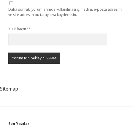
Daha sonraki yorumlarımda kullanılması için adım, e-posta adresim
ve site adresim bu tarayıcıya kaydedilsin.
7 + 8 kaçtır?
*
Sitemap
Sidebar
Son Yazılar