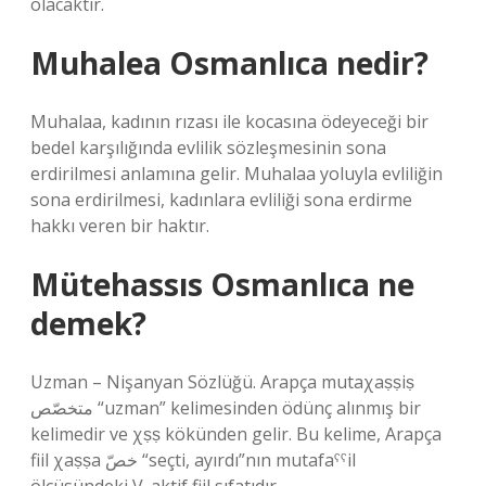
olacaktır.
Muhalea Osmanlıca nedir?
Muhalaa, kadının rızası ile kocasına ödeyeceği bir
bedel karşılığında evlilik sözleşmesinin sona
erdirilmesi anlamına gelir. Muhalaa yoluyla evliliğin
sona erdirilmesi, kadınlara evliliği sona erdirme
hakkı veren bir haktır.
Mütehassıs Osmanlıca ne
demek?
Uzman – Nişanyan Sözlüğü. Arapça mutaχaṣṣiṣ
متخصّص “uzman” kelimesinden ödünç alınmış bir
kelimedir ve χṣṣ kökünden gelir. Bu kelime, Arapça
fiil χaṣṣa خصّ “seçti, ayırdı”nın mutafaˁˁil