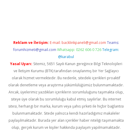
erabet
www.betexper.xyz/
Reklam ve İletişim:
E-mail:
backlinkpaneli@gmail.com
Teams:
forumhizmeti@gmail.com
Whatsapp: 0262 606 0 726
Telegram:
@karabul
Yasal Uyarı:
Sitemiz, 5651 Sayılı Kanun gereğince Bilgi Teknolojileri
ve İletişim Kurumu (BTK) tarafından onaylanmış bir Yer Sağlayıcı
olarak hizmet vermektedir. Bu nedenle, sitedeki içerikleri proaktif
olarak denetleme veya araştırma yükümlülüğümüz bulunmamaktadır.
Ancak, üyelerimiz yazdıkları içeriklerin sorumluluğunu taşımakta olup,
siteye üye olarak bu sorumluluğu kabul etmiş sayılırlar. Bu internet
sitesi, herhangi bir marka, kurum veya şahıs şirketi ile hiçbir bağlantısı
bulunmamaktadır. Sitede yalnızca kendi hazırladığımız makaleler
paylaşılmaktadır. Burada yer alan içerikler haber niteliği taşımamakta
olup, gerçek kurum ve kişiler hakkında paylaşım yapılmamaktadır.