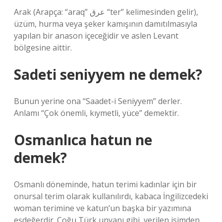
Arak (Arapça: “araq” ﻋﺮﻕ “ter” kelimesinden gelir),
üzüm, hurma veya şeker kamışının damıtılmasıyla
yapılan bir anason içeceğidir ve aslen Levant
bölgesine aittir.
Sadeti seniyyem ne demek?
Bunun yerine ona “Saadet-i Seniyyem” derler.
Anlamı “Çok önemli, kıymetli, yüce” demektir.
Osmanlıca hatun ne
demek?
Osmanlı döneminde, hatun terimi kadınlar için bir
onursal terim olarak kullanılırdı, kabaca İngilizcedeki
woman terimine ve katun’un başka bir yazımına
eşdeğerdir. Çoğu Türk unvanı gibi, verilen isimden