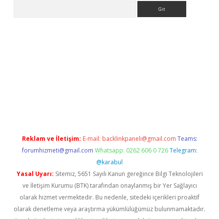
Arama
iriş
grandoperabet
www.betexper.xyz/
Reklam ve İletişim:
E-mail:
backlinkpaneli@gmail.com
Teams:
forumhizmeti@gmail.com
Whatsapp: 0262 606 0 726
Telegram:
@karabul
Yasal Uyarı:
Sitemiz, 5651 Sayılı Kanun gereğince Bilgi Teknolojileri
ve İletişim Kurumu (BTK) tarafından onaylanmış bir Yer Sağlayıcı
olarak hizmet vermektedir. Bu nedenle, sitedeki içerikleri proaktif
olarak denetleme veya araştırma yükümlülüğümüz bulunmamaktadır.