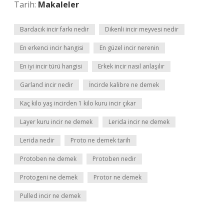
Tarih:
Makaleler
Bardacık incir farkı nedir
Dikenli incir meyvesi nedir
En erkenci incir hangisi
En güzel incir nerenin
En iyi incir türü hangisi
Erkek incir nasıl anlaşılır
Garland incir nedir
İncirde kalibre ne demek
Kaç kilo yaş incirden 1 kilo kuru incir çıkar
Layer kuru incir ne demek
Lerida incir ne demek
Lerida nedir
Proto ne demek tarih
Protoben ne demek
Protoben nedir
Protogeni ne demek
Protor ne demek
Pulled incir ne demek