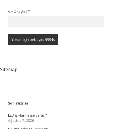
6 + 2 kaçtır?
*
Sitemap
Sidebar
Son Yazılar
LED ışıklar ne işe yarar ?
Ağustos 7, 2026