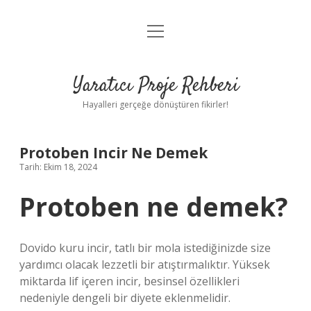
menüyü
Anasayfa
aç
Gizlilik Politikası
Yaratıcı Proje Rehberi
Yasal Uyarı
Hayalleri gerçeğe dönüştüren fikirler!
Hakkımızda
Protoben Incir Ne Demek
Tarih: Ekim 18, 2024
Protoben ne demek?
Dovido kuru incir, tatlı bir mola istediğinizde size
yardımcı olacak lezzetli bir atıştırmalıktır. Yüksek
miktarda lif içeren incir, besinsel özellikleri
nedeniyle dengeli bir diyete eklenmelidir.