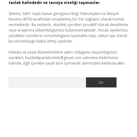
taslak halindedir ve tavsiye niteliği taşımazlar.
Sitemiz, 5651 Sayılı Kanun gereğince Bilgi Teknolojileri ve İletişim
Kurumu (BTK) tarafından onaylanmış bir Yer Sağlayıcı olarak hizmet
vermektedir. Bu nedenle, sitedeki içerikleri proaktif olarak denetleme
veya araştırma yükümlülüğümüz bulunmamaktadır. Ancak, üyelerimiz
yazdıkları içeriklerin sorumluluğunu taşımakta olup, siteye üye olarak
bu sorumluluğu kabul etmiş sayılırlar.
Hukuka ve yasal düzenlemelere aykırı olduğunu düşündüğünüz
içerikleri,
backlinkpanelicomtr@gmail.com
adresine bildirmeniz
halinde, ilgili içerikler yasal süre içerisinde sitemizden kaldırılacaktır.
Arama
operabet
www.betexper.xyz/