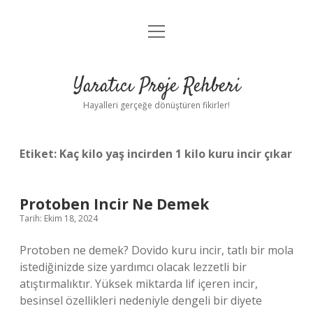
menüyü
Anasayfa
aç
Gizlilik Politikası
Yaratıcı Proje Rehberi
Yasal Uyarı
Hayalleri gerçeğe dönüştüren fikirler!
Hakkımızda
Etiket:
Kaç kilo yaş incirden 1 kilo kuru incir çıkar
Protoben Incir Ne Demek
Tarih: Ekim 18, 2024
Protoben ne demek? Dovido kuru incir, tatlı bir mola
istediğinizde size yardımcı olacak lezzetli bir
atıştırmalıktır. Yüksek miktarda lif içeren incir,
besinsel özellikleri nedeniyle dengeli bir diyete