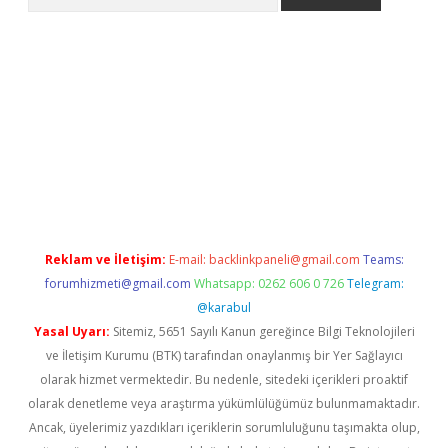
iriş
grandoperabet
www.betexper.xyz/
Reklam ve İletişim:
E-mail:
backlinkpaneli@gmail.com
Teams:
forumhizmeti@gmail.com
Whatsapp: 0262 606 0 726
Telegram:
@karabul
Yasal Uyarı:
Sitemiz, 5651 Sayılı Kanun gereğince Bilgi Teknolojileri
ve İletişim Kurumu (BTK) tarafından onaylanmış bir Yer Sağlayıcı
olarak hizmet vermektedir. Bu nedenle, sitedeki içerikleri proaktif
olarak denetleme veya araştırma yükümlülüğümüz bulunmamaktadır.
Ancak, üyelerimiz yazdıkları içeriklerin sorumluluğunu taşımakta olup,