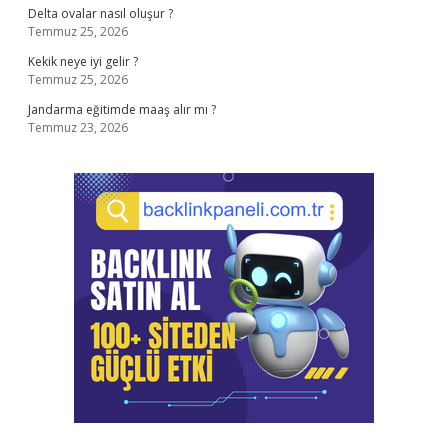
Delta ovalar nasıl oluşur ?
Temmuz 25, 2026
Kekik neye iyi gelir ?
Temmuz 25, 2026
Jandarma eğitimde maaş alır mı ?
Temmuz 23, 2026