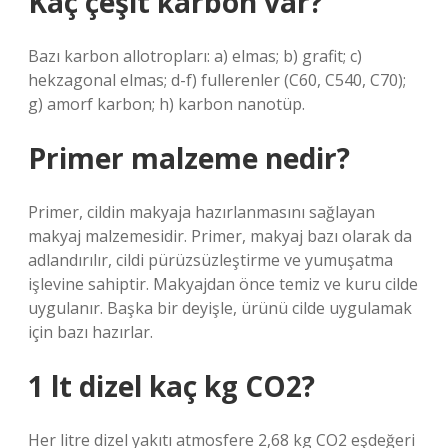
Kaç çeşit karbon var?
Bazı karbon allotropları: a) elmas; b) grafit; c)
hekzagonal elmas; d-f) fullerenler (C60, C540, C70);
g) amorf karbon; h) karbon nanotüp.
Primer malzeme nedir?
Primer, cildin makyaja hazırlanmasını sağlayan
makyaj malzemesidir. Primer, makyaj bazı olarak da
adlandırılır, cildi pürüzsüzleştirme ve yumuşatma
işlevine sahiptir. Makyajdan önce temiz ve kuru cilde
uygulanır. Başka bir deyişle, ürünü cilde uygulamak
için bazı hazırlar.
1 lt dizel kaç kg CO2?
Her litre dizel yakıtı atmosfere 2,68 kg CO2 eşdeğeri