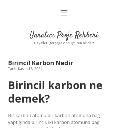
menüyü
Anasayfa
aç
Gizlilik Politikası
Yaratıcı Proje Rehberi
Yasal Uyarı
Hayalleri gerçeğe dönüştüren fikirler!
Hakkımızda
Birincil Karbon Nedir
Tarih: Kasım 18, 2024
Birincil karbon ne
demek?
Bir karbon atomu bir karbon atomuna bağ
yaptığında birincil, iki karbon atomuna bağ