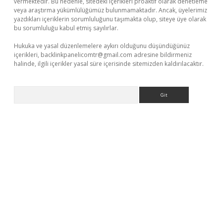
vermektedir. Bu nedenle, sitedeki içerikleri proaktif olarak denetleme
veya araştırma yükümlülüğümüz bulunmamaktadır. Ancak, üyelerimiz
yazdıkları içeriklerin sorumluluğunu taşımakta olup, siteye üye olarak
bu sorumluluğu kabul etmiş sayılırlar.
Hukuka ve yasal düzenlemelere aykırı olduğunu düşündüğünüz
içerikleri,
backlinkpanelicomtr@gmail.com
adresine bildirmeniz
halinde, ilgili içerikler yasal süre içerisinde sitemizden kaldırılacaktır.
Arama
erabet
www.betexper.xyz/