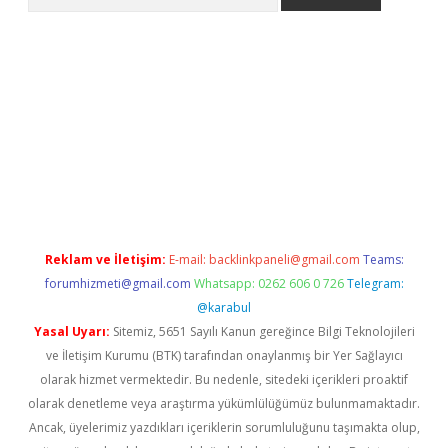
iriş
grandoperabet
www.betexper.xyz/
Reklam ve İletişim:
E-mail:
backlinkpaneli@gmail.com
Teams:
forumhizmeti@gmail.com
Whatsapp: 0262 606 0 726
Telegram:
@karabul
Yasal Uyarı:
Sitemiz, 5651 Sayılı Kanun gereğince Bilgi Teknolojileri
ve İletişim Kurumu (BTK) tarafından onaylanmış bir Yer Sağlayıcı
olarak hizmet vermektedir. Bu nedenle, sitedeki içerikleri proaktif
olarak denetleme veya araştırma yükümlülüğümüz bulunmamaktadır.
Ancak, üyelerimiz yazdıkları içeriklerin sorumluluğunu taşımakta olup,