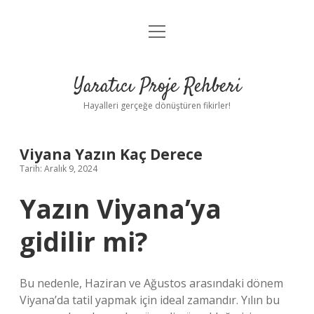
menüyü
Anasayfa
aç
Gizlilik Politikası
Yaratıcı Proje Rehberi
Yasal Uyarı
Hayalleri gerçeğe dönüştüren fikirler!
Hakkımızda
Viyana Yazın Kaç Derece
Tarih: Aralık 9, 2024
Yazın Viyana’ya
gidilir mi?
Bu nedenle, Haziran ve Ağustos arasındaki dönem
Viyana’da tatil yapmak için ideal zamandır. Yılın bu