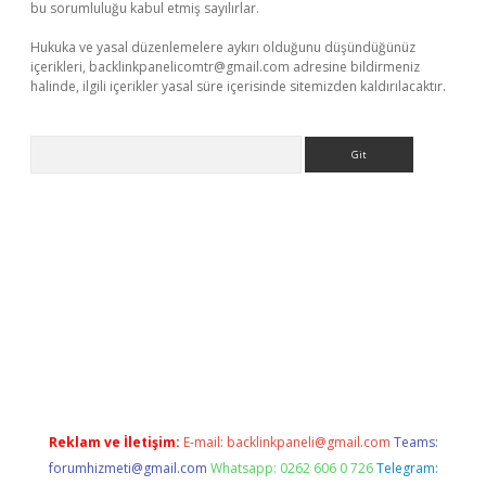
bu sorumluluğu kabul etmiş sayılırlar.
Hukuka ve yasal düzenlemelere aykırı olduğunu düşündüğünüz
içerikleri,
backlinkpanelicomtr@gmail.com
adresine bildirmeniz
halinde, ilgili içerikler yasal süre içerisinde sitemizden kaldırılacaktır.
Arama
ndoperabet
www.betexper.xyz/
Reklam ve İletişim:
E-mail:
backlinkpaneli@gmail.com
Teams:
forumhizmeti@gmail.com
Whatsapp: 0262 606 0 726
Telegram: