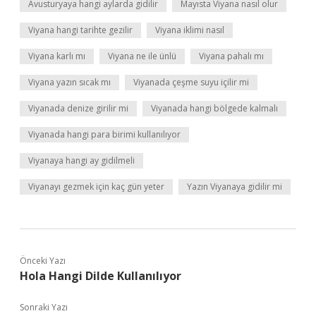
Avusturyaya hangi aylarda gidilir
Mayısta Viyana nasıl olur
Viyana hangi tarihte gezilir
Viyana iklimi nasıl
Viyana karlı mı
Viyana ne ile ünlü
Viyana pahalı mı
Viyana yazın sıcak mı
Viyanada çeşme suyu içilir mi
Viyanada denize girilir mi
Viyanada hangi bölgede kalmalı
Viyanada hangi para birimi kullanılıyor
Viyanaya hangi ay gidilmeli
Viyanayı gezmek için kaç gün yeter
Yazın Viyanaya gidilir mi
Önceki Yazı
Hola Hangi Dilde Kullanılıyor
Sonraki Yazı