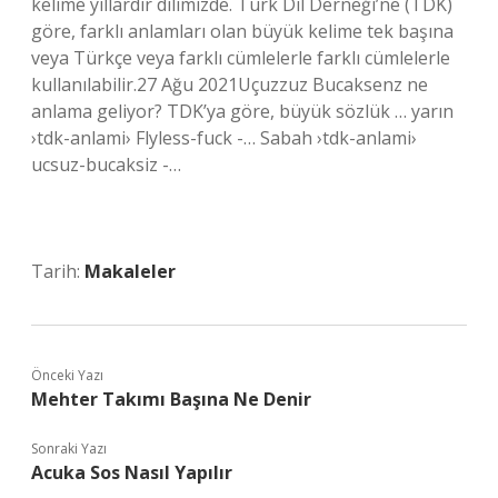
kelime yıllardır dilimizde. Türk Dil Derneği’ne (TDK)
göre, farklı anlamları olan büyük kelime tek başına
veya Türkçe veya farklı cümlelerle farklı cümlelerle
kullanılabilir.27 Ağu 2021Uçuzzuz Bucaksenz ne
anlama geliyor? TDK’ya göre, büyük sözlük … yarın
›tdk-anlami› Flyless-fuck -… Sabah ›tdk-anlami›
ucsuz-bucaksiz -…
Tarih:
Makaleler
Önceki Yazı
Mehter Takımı Başına Ne Denir
Sonraki Yazı
Acuka Sos Nasıl Yapılır