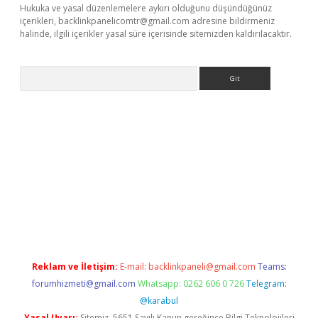
Hukuka ve yasal düzenlemelere aykırı olduğunu düşündüğünüz
içerikleri,
backlinkpanelicomtr@gmail.com
adresine bildirmeniz
halinde, ilgili içerikler yasal süre içerisinde sitemizden kaldırılacaktır.
Arama
doperabet
www.betexper.xyz/
Reklam ve İletişim:
E-mail:
backlinkpaneli@gmail.com
Teams:
forumhizmeti@gmail.com
Whatsapp: 0262 606 0 726
Telegram:
@karabul
Yasal Uyarı:
Sitemiz, 5651 Sayılı Kanun gereğince Bilgi Teknolojileri