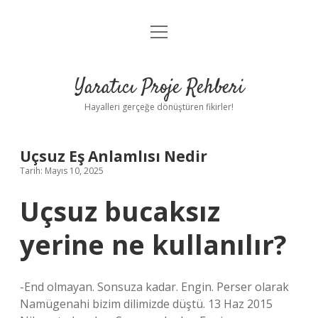
menüyü
Anasayfa
aç
Gizlilik Politikası
Yaratıcı Proje Rehberi
Yasal Uyarı
Hayalleri gerçeğe dönüştüren fikirler!
Hakkımızda
Uçsuz Eş Anlamlısı Nedir
Tarih: Mayıs 10, 2025
Uçsuz bucaksız
yerine ne kullanılır?
-End olmayan. Sonsuza kadar. Engin. Perser olarak
Namügenahi bizim dilimizde düştü. 13 Haz 2015