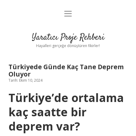
menüyü
Anasayfa
aç
Gizlilik Politikası
Yaratıcı Proje Rehberi
Yasal Uyarı
Hayalleri gerçeğe dönüştüren fikirler!
Hakkımızda
Türkiyede Günde Kaç Tane Deprem
Oluyor
Tarih: Ekim 10, 2024
Türkiye’de ortalama
kaç saatte bir
deprem var?