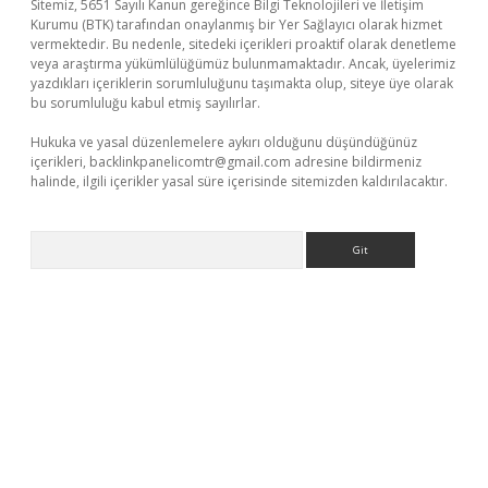
Sitemiz, 5651 Sayılı Kanun gereğince Bilgi Teknolojileri ve İletişim
Kurumu (BTK) tarafından onaylanmış bir Yer Sağlayıcı olarak hizmet
vermektedir. Bu nedenle, sitedeki içerikleri proaktif olarak denetleme
veya araştırma yükümlülüğümüz bulunmamaktadır. Ancak, üyelerimiz
yazdıkları içeriklerin sorumluluğunu taşımakta olup, siteye üye olarak
bu sorumluluğu kabul etmiş sayılırlar.
Hukuka ve yasal düzenlemelere aykırı olduğunu düşündüğünüz
içerikleri,
backlinkpanelicomtr@gmail.com
adresine bildirmeniz
halinde, ilgili içerikler yasal süre içerisinde sitemizden kaldırılacaktır.
Arama
rabet
www.betexper.xyz/