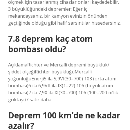
ölçmek için tasarlanmış cihazlar onları kaydedebilir.
3 büyüklüğündeki depremler: Eğer iç
mekandaysanız, bir kamyon evinizin önünden
geçtiğinde olduğu gibi hafif sarsıntılar hissedersiniz.
7.8 deprem kaç atom
bombası oldu?
AçıklamaRichter ve Mercalli depremi büyüklük/
şiddet ölçeğiRichter büyüklüğüMercalli
yoğunluğuEnerji5 ila 5,9VI(30–700) 103 (orta atom
bombası)6 ila 6,9VII ila IX(1–22) 106 (büyük atom
bombası)7 ila 7,9X ila XI(30–700) 106 (100–200 m’lik
göktaşı)7 satır daha
Deprem 100 km’de ne kadar
azalır?