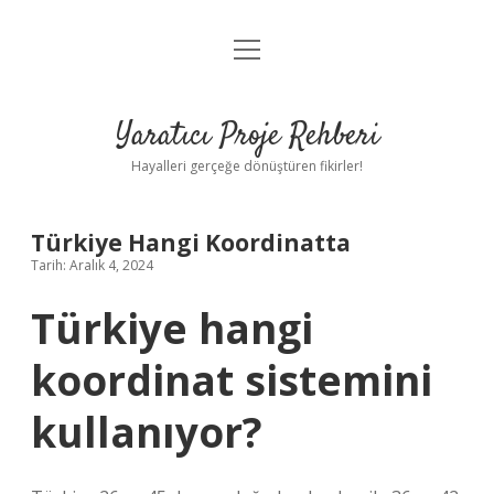
menüyü
Anasayfa
aç
Gizlilik Politikası
Yaratıcı Proje Rehberi
Yasal Uyarı
Hayalleri gerçeğe dönüştüren fikirler!
Hakkımızda
Türkiye Hangi Koordinatta
Tarih: Aralık 4, 2024
Türkiye hangi
koordinat sistemini
kullanıyor?