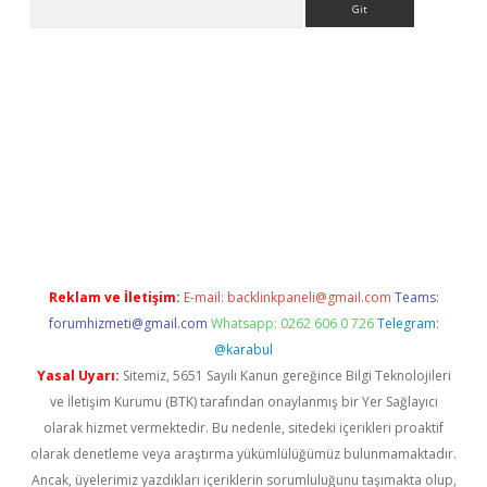
erabet
www.betexper.xyz/
Reklam ve İletişim:
E-mail:
backlinkpaneli@gmail.com
Teams:
forumhizmeti@gmail.com
Whatsapp: 0262 606 0 726
Telegram:
@karabul
Yasal Uyarı:
Sitemiz, 5651 Sayılı Kanun gereğince Bilgi Teknolojileri
ve İletişim Kurumu (BTK) tarafından onaylanmış bir Yer Sağlayıcı
olarak hizmet vermektedir. Bu nedenle, sitedeki içerikleri proaktif
olarak denetleme veya araştırma yükümlülüğümüz bulunmamaktadır.
Ancak, üyelerimiz yazdıkları içeriklerin sorumluluğunu taşımakta olup,