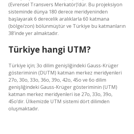
(Evrensel Transvers Merkatör)’dür. Bu projeksiyon
sisteminde dünya 180 derece meridyeninden
başlayarak 6 derecelik aralıklarla 60 katmana
(bölge/zon) bölünmüştür ve Türkiye bu katmanların
38’inde yer almaktadır.
Türkiye hangi UTM?
Türkiye için; 3o dilim genişliğindeki Gauss-Krüger
gösteriminin (DUTM) katman merkez meridyenleri
27o, 30o, 33o, 36o, 39o, 42o, 45o ve 6o dilim
genişliğindeki Gauss-Krüger gösteriminin (UTM)
katman merkez meridyenleri ise 27o, 33o, 39o,
45o’dir. Ülkemizde UTM sistemi dört dilimden
oluşmaktadır.