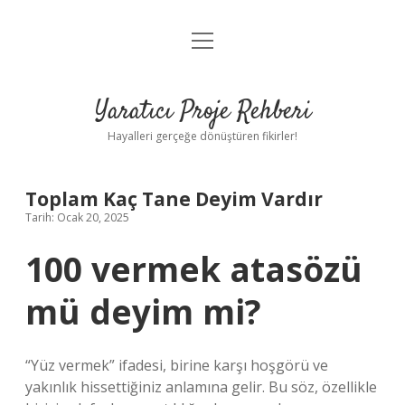
menüyü
Anasayfa
aç
Gizlilik Politikası
Yaratıcı Proje Rehberi
Yasal Uyarı
Hayalleri gerçeğe dönüştüren fikirler!
Hakkımızda
Toplam Kaç Tane Deyim Vardır
Tarih: Ocak 20, 2025
100 vermek atasözü
mü deyim mi?
“Yüz vermek” ifadesi, birine karşı hoşgörü ve
yakınlık hissettiğiniz anlamına gelir. Bu söz, özellikle