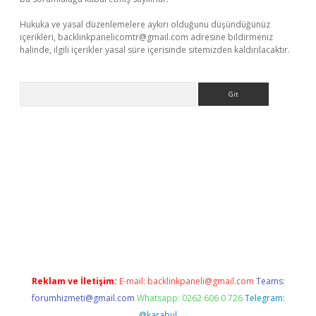
Hukuka ve yasal düzenlemelere aykırı olduğunu düşündüğünüz
içerikleri,
backlinkpanelicomtr@gmail.com
adresine bildirmeniz
halinde, ilgili içerikler yasal süre içerisinde sitemizden kaldırılacaktır.
Arama
andoperabet
www.betexper.xyz/
Reklam ve İletişim:
E-mail:
backlinkpaneli@gmail.com
Teams:
forumhizmeti@gmail.com
Whatsapp: 0262 606 0 726
Telegram:
@karabul