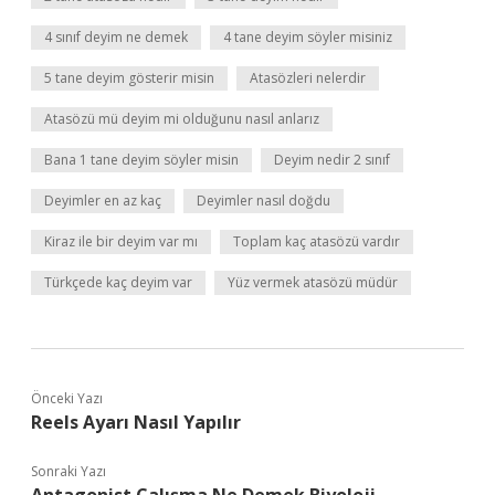
4 sınıf deyim ne demek
4 tane deyim söyler misiniz
5 tane deyim gösterir misin
Atasözleri nelerdir
Atasözü mü deyim mi olduğunu nasıl anlarız
Bana 1 tane deyim söyler misin
Deyim nedir 2 sınıf
Deyimler en az kaç
Deyimler nasıl doğdu
Kiraz ile bir deyim var mı
Toplam kaç atasözü vardır
Türkçede kaç deyim var
Yüz vermek atasözü müdür
Önceki Yazı
Reels Ayarı Nasıl Yapılır
Sonraki Yazı