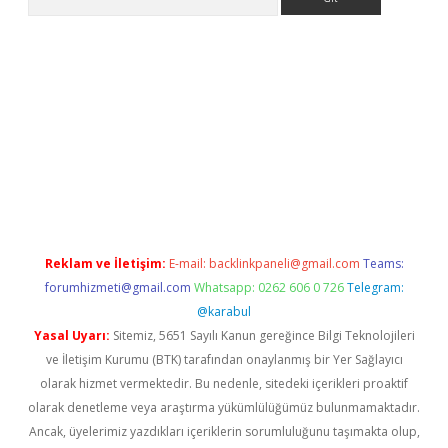
erabet
www.betexper.xyz/
Reklam ve İletişim:
E-mail:
backlinkpaneli@gmail.com
Teams:
forumhizmeti@gmail.com
Whatsapp: 0262 606 0 726
Telegram:
@karabul
Yasal Uyarı:
Sitemiz, 5651 Sayılı Kanun gereğince Bilgi Teknolojileri
ve İletişim Kurumu (BTK) tarafından onaylanmış bir Yer Sağlayıcı
olarak hizmet vermektedir. Bu nedenle, sitedeki içerikleri proaktif
olarak denetleme veya araştırma yükümlülüğümüz bulunmamaktadır.
Ancak, üyelerimiz yazdıkları içeriklerin sorumluluğunu taşımakta olup,