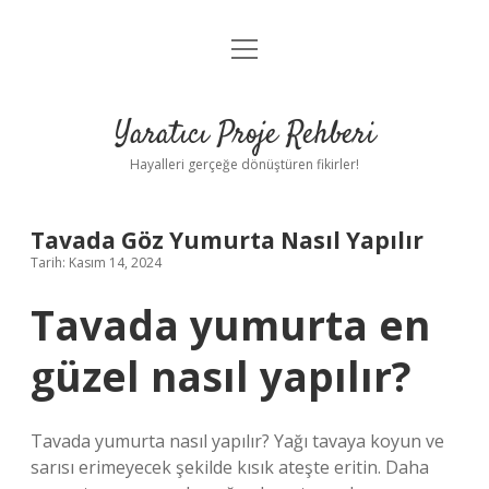
menüyü
Anasayfa
aç
Gizlilik Politikası
Yaratıcı Proje Rehberi
Yasal Uyarı
Hayalleri gerçeğe dönüştüren fikirler!
Hakkımızda
Tavada Göz Yumurta Nasıl Yapılır
Tarih: Kasım 14, 2024
Tavada yumurta en
güzel nasıl yapılır?
Tavada yumurta nasıl yapılır? Yağı tavaya koyun ve
sarısı erimeyecek şekilde kısık ateşte eritin. Daha