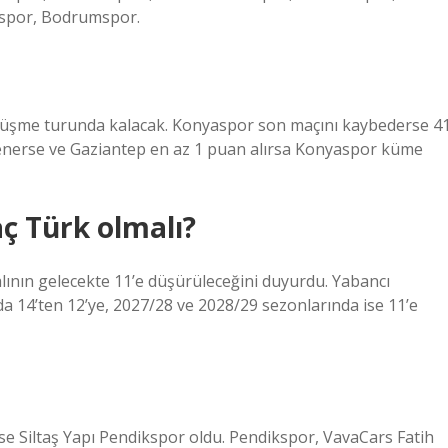
pspor, Bodrumspor.
düşme turunda kalacak. Konyaspor son maçını kaybederse 4
nerse ve Gaziantep en az 1 puan alırsa Konyaspor küme
ç Türk olmalı?
lının gelecekte 11’e düşürüleceğini duyurdu. Yabancı
a 14’ten 12’ye, 2027/28 ve 2028/29 sezonlarında ise 11’e
e Siltaş Yapı Pendikspor oldu. Pendikspor, VavaCars Fatih