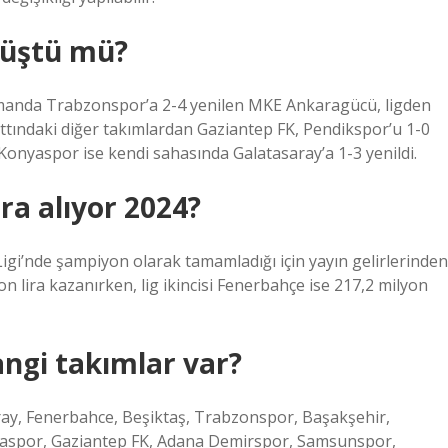
düştü mü?
smanda Trabzonspor’a 2-4 yenilen MKE Ankaragücü, ligden
ındaki diğer takımlardan Gaziantep FK, Pendikspor’u 1-0
Konyaspor ise kendi sahasında Galatasaray’a 1-3 yenildi.
ra alıyor 2024?
gi’nde şampiyon olarak tamamladığı için yayın gelirlerinden
yon lira kazanırken, lig ikincisi Fenerbahçe ise 217,2 milyon
angi takımlar var?
ray, Fenerbahce, Beşiktaş, Trabzonspor, Başakşehir,
lyaspor, Gaziantep FK, Adana Demirspor, Samsunspor,