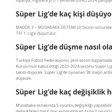
İspanya, İngiltere’yi 2-1 yenerek EURO 2024 şampiy
Süper Lig’de kaç kişi düşüyo
MADDE 3 – MÜSABAKA SİSTEMİ (2) Sezon sonunda Süpe
TFF 1. Lig’e düşürülür.
Süper Lig’de düşme nasıl ol
Türkiye Futbol Federasyonu, yeni sezon başlamad
Kurulu’nun kabul ettiği 2023-2024 sezonu Süper Li
takım düşecek. Süper Lig’de oynanan 38 maçın ardından
düşecek.
Süper Lig’de kaç değişiklik 
Müsabaka esnasında 5 oyuncu değişikliği yapılabili
değişiklikleri hariç maç esnasında en fazla 3 oyuncu d