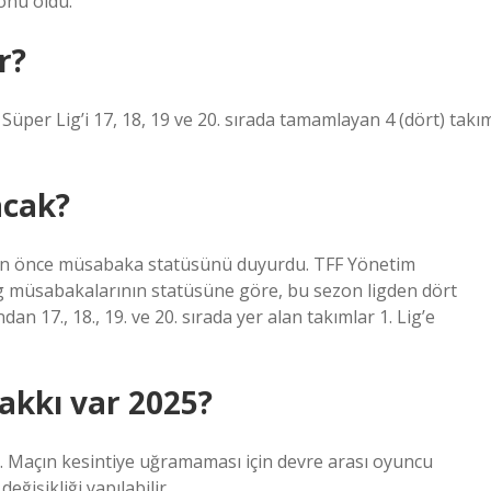
onu oldu.
r?
r Lig’i 17, 18, 19 ve 20. sırada tamamlayan 4 (dört) takı
acak?
an önce müsabaka statüsünü duyurdu. TFF Yönetim
g müsabakalarının statüsüne göre, bu sezon ligden dört
 17., 18., 19. ve 20. sırada yer alan takımlar 1. Lig’e
hakkı var 2025?
r. Maçın kesintiye uğramaması için devre arası oyuncu
eğişikliği yapılabilir.