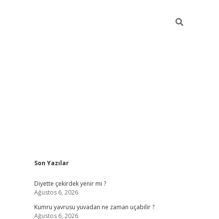
Sidebar
Son Yazılar
ilbet giriş
famecasino giriş
grandopera
Diyette çekirdek yenir mi ?
Ağustos 6, 2026
Kumru yavrusu yuvadan ne zaman uçabilir ?
Ağustos 6, 2026