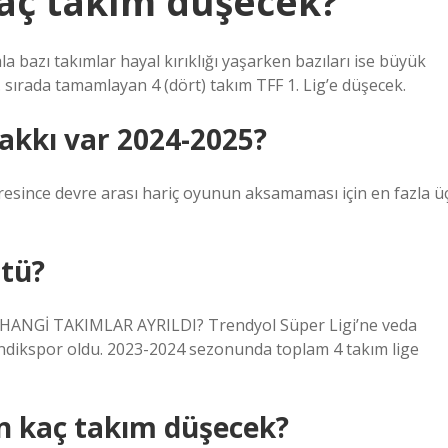
kaç takım düşecek?
 bazı takımlar hayal kırıklığı yaşarken bazıları ise büyük
0. sırada tamamlayan 4 (dört) takım TFF 1. Lig’e düşecek.
hakkı var 2024-2025?
esince devre arası hariç oyunun aksamaması için en fazla ü
ştü?
 HANGİ TAKIMLAR AYRILDI? Trendyol Süper Ligi’ne veda
ndikspor oldu. 2023-2024 sezonunda toplam 4 takım lige
en kaç takım düşecek?