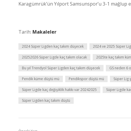
Karagümrük’ün Yılport Samsunspor’u 3-1 mağlup et
Tarih:
Makaleler
2024 Süper Ligden kaç takım düşecek
2024 ve 2025 Süper Lig
20252026 Süper Ligde kaç takım olacak
2025te kaç takım kü
Bu yıl Trendyol Süper Ligden kaç takım düşecek
GS neden 6 o
Pendik küme düştü mü
Pendikspor düştü mü
Süper Lig 
Süper Ligde kaç değişiklik hakkı var 20242025
Süper Ligde kaç
Süper Ligden kaç takım düştü