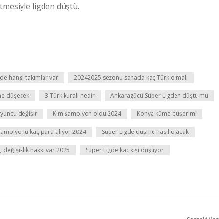
mesiyle ligden düştü.
de hangi takımlar var
20242025 sezonu sahada kaç Türk olmalı
me düşecek
3 Türk kuralı nedir
Ankaragücü Süper Ligden düştü mü
yuncu değişir
Kim şampiyon oldu 2024
Konya küme düşer mi
şampiyonu kaç para alıyor 2024
Süper Ligde düşme nasıl olacak
 değişiklik hakkı var 2025
Süper Ligde kaç kişi düşüyor