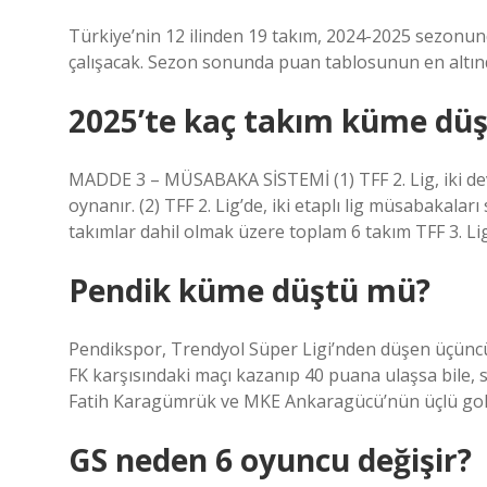
Türkiye’nin 12 ilinden 19 takım, 2024-2025 sezonu
çalışacak. Sezon sonunda puan tablosunun en altınd
2025’te kaç takım küme dü
MADDE 3 – MÜSABAKA SİSTEMİ (1) TFF 2. Lig, iki dev
oynanır. (2) TFF 2. Lig’de, iki etaplı lig müsabakala
takımlar dahil olmak üzere toplam 6 takım TFF 3. Lig
Pendik küme düştü mü?
Pendikspor, Trendyol Süper Ligi’nden düşen üçüncü
FK karşısındaki maçı kazanıp 40 puana ulaşsa bile,
Fatih Karagümrük ve MKE Ankaragücü’nün üçlü gol av
GS neden 6 oyuncu değişir?