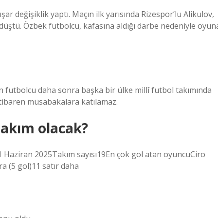
r değişiklik yaptı. Maçın ilk yarısında Rizespor’lu Alikulov,
 düştü. Özbek futbolcu, kafasına aldığı darbe nedeniyle oyun
n futbolcu daha sonra başka bir ülke millî futbol takımında
 itibaren müsabakalara katılamaz.
takım olacak?
1 Haziran 2025Takım sayısı19En çok gol atan oyuncuCiro
a (5 gol)11 satır daha