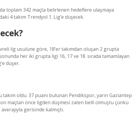
nda toplam 342 maçta belirlenen hedeflere ulaşmaya
aki 4 takım Trendyol 1. Lig’e düşecek.
şecek?
reli lig usulüne göre, 18’er takımdan oluşan 2 grupta
rı sonunda her iki grupta ligi 16, 17 ve 18. sırada tamamlayan
’e düşer.
 takım oldu. 37 puanı bulunan Pendikspor, yarın Gaziantep
 son maçtan önce ligden düşmesi zaten belli olmuştu çünkü
erajıyla gerisinde kalmıştı.