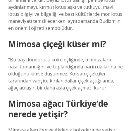
bir anlamı vardır. Beyaz lotus saflığı, pembe lotus
aydınlanmayı, kırmızı lotus aşkı ve tutkuyu, mavi
lotus bilgiyi ve bilgeliği ve bazı kültürlerde mor lotus
maneviyatı temsil ederken, aynı zamanda Budizm’in
en önemli öğreti sembolüdür.
Mimosa çiçeği küser mi?
“Bu baş döndürücü koku eşliğinde, mimozaların
nasıl toplandığını ve toplandığında narin dallarına ne
olduğunu kimse düşünmez. Korsan çiçekçiler
tarafından vahşice kırılan dallar çiçek açtığı anda,
ağaç acılaşır, bir daha asla çiçek açmaz, kurur.
Mimosa ağacı Türkiye’de
nerede yetişir?
Mimoza ağacı Ege ve Akdeniz bölgelerinde yetişir.