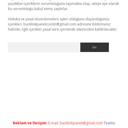
yazdıkları içeriklerin sorumluluğunu taşımakta olup, siteye üye olarak
bu sorumluluğu kabul etmiş sayılırlar.
Hukuka ve yasal düzenlemelere aykırı olduğunu düşündüğünüz
içerikleri,
backlinkpanelicomtr@gmail.com
adresine bildirmeniz
halinde, ilgili içerikler yasal süre içerisinde sitemizden kaldırılacaktır.
Arama
erabet
www.betexper.xyz/
Reklam ve İletişim:
E-mail:
backlinkpaneli@gmail.com
Teams: