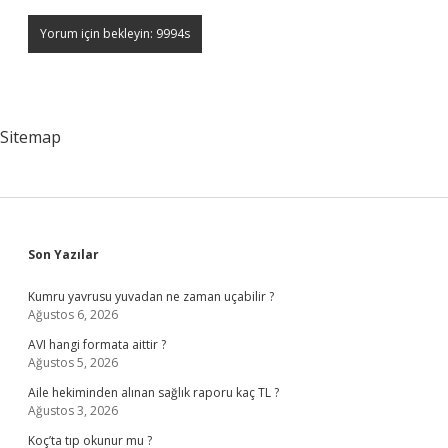
Sitemap
Sidebar
Son Yazılar
Kumru yavrusu yuvadan ne zaman uçabilir ?
Ağustos 6, 2026
AVI hangi formata aittir ?
Ağustos 5, 2026
Aile hekiminden alınan sağlık raporu kaç TL ?
Ağustos 3, 2026
Koç’ta tıp okunur mu ?