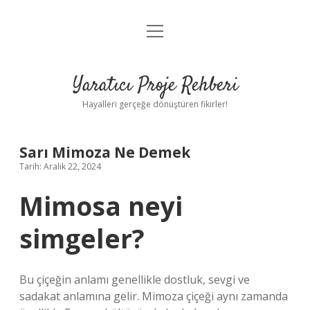
menüyü
Anasayfa
aç
Gizlilik Politikası
Yaratıcı Proje Rehberi
Yasal Uyarı
Hayalleri gerçeğe dönüştüren fikirler!
Hakkımızda
Sarı Mimoza Ne Demek
Tarih: Aralık 22, 2024
Mimosa neyi
simgeler?
Bu çiçeğin anlamı genellikle dostluk, sevgi ve
sadakat anlamına gelir. Mimoza çiçeği aynı zamanda