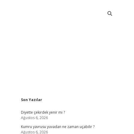
Sidebar
Son Yazılar
ilbet giriş
famecasino giriş
grandope
Diyette çekirdek yenir mi ?
Ağustos 6, 2026
Kumru yavrusu yuvadan ne zaman uçabilir ?
Ağustos 6, 2026