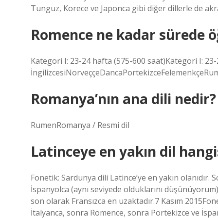
Tunguz, Korece ve Japonca gibi diğer dillerle de akr
Romence ne kadar sürede öğ
Kategori I: 23-24 hafta (575-600 saat)Kategori I: 23-
İngilizcesiNorveççeDancaPortekizceFelemenkçeRum
Romanya’nın ana dili nedir?
RumenRomanya / Resmi dil
Latinceye en yakın dil hangi
Fonetik: Sardunya dili Latince’ye en yakın olanıdır.
İspanyolca (aynı seviyede olduklarını düşünüyorum)
son olarak Fransızca en uzaktadır.7 Kasım 2015Foneti
İtalyanca, sonra Romence, sonra Portekizce ve İspa