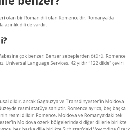
ile benzer?
leri olan bir Roman dili olan Romence’dir. Romanya’da
zınlık dili de vardır.
i?
n alfabesine çok benzer. Benzer sebeplerden ötürü, Romence
. Universal Language Services, 42 yıldır “122 dilde” çeviri
sal dildir, ancak Gagauzya ve Transdinyester’in Moldova
l düzeyde resmi statüye sahiptir. Romence ayrıca, beş başka
i’nin resmi dilidir. Romence, Moldova ve Romanya’daki tek
ster’in Moldova özerk bölgelerindeki diğer dillerle birlikte
rıca, beş başka dille birlikte Sırbistan’daki Voyvodina Özerk