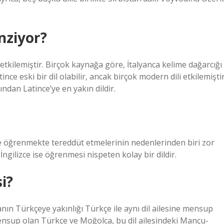
nziyor?
i etkilemiştir. Birçok kaynağa göre, İtalyanca kelime dağarcığı
nce eski bir dil olabilir, ancak birçok modern dili etkilemiştir
ndan Latince’ye en yakın dildir.
 öğrenmekte tereddüt etmelerinin nedenlerinden biri zor
ngilizce ise öğrenmesi nispeten kolay bir dildir.
i?
ın Türkçeye yakınlığı Türkçe ile aynı dil ailesine mensup
ensup olan Türkçe ve Moğolca, bu dil ailesindeki Mançu-