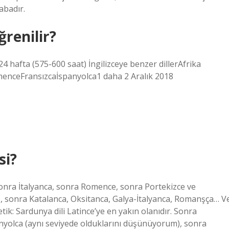
abadır.
renilir?
24 hafta (575-600 saat) İngilizceye benzer dillerAfrika
enceFransızcaİspanyolca1 daha 2 Aralık 2018
si?
 Sonra İtalyanca, sonra Romence, sonra Portekizce ve
, sonra Katalanca, Oksitanca, Galya-İtalyanca, Romanşça… V
k: Sardunya dili Latince’ye en yakın olanıdır. Sonra
nyolca (aynı seviyede olduklarını düşünüyorum), sonra