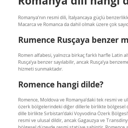
Romanya dili hangi d
Romanya’nın resmi dili, İtalyancaya güçlü benzerlik
Macarca ve Romanca da dahil olmak üzere çok sayıda a
Rumence Rusçaya benzer m
Romen alfabesi, yalnızca birkaç farklı harfle Lati
Rusça’ya benzer sayılabilir, ancak Rusça’ya benzemez
hizmeti sunmaktadır.
Romence hangi dilde?
Romence, Moldova ve Romanya’daki tek resmi ve ulu
özerk bölgelerindeki diğer dillerle birlikte bölgese
dille birlikte Sırbistan’daki Voyvodina Özerk Bölges
resmi ve ulusal dildir, ancak Gagauzya ve Transdinye
bölgesel düzeyde resmi statüye sahiptir. Romence ay