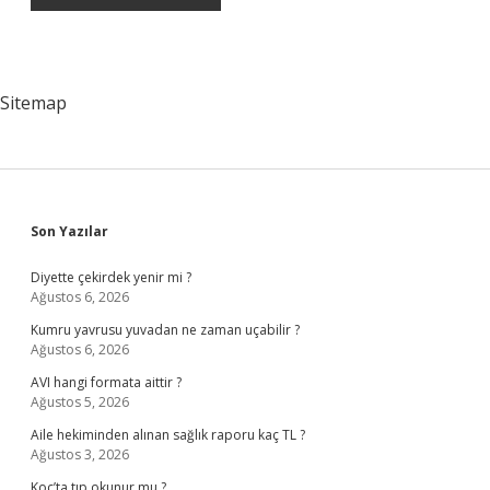
Sitemap
Sidebar
Son Yazılar
Diyette çekirdek yenir mi ?
Ağustos 6, 2026
Kumru yavrusu yuvadan ne zaman uçabilir ?
Ağustos 6, 2026
AVI hangi formata aittir ?
Ağustos 5, 2026
Aile hekiminden alınan sağlık raporu kaç TL ?
Ağustos 3, 2026
Koç’ta tıp okunur mu ?