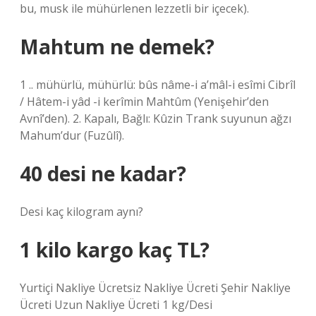
bu, musk ile mühürlenen lezzetli bir içecek).
Mahtum ne demek?
1 .. mühürlü, mühürlü: bûs nâme-i a’mâl-i esîmi Cibrîl
/ Hâtem-i yâd -i kerîmin Mahtûm (Yenişehir’den
Avnî’den). 2. Kapalı, Bağlı: Kûzin Trank suyunun ağzı
Mahum’dur (Fuzûlî).
40 desi ne kadar?
Desi kaç kilogram aynı?
1 kilo kargo kaç TL?
Yurtiçi Nakliye Ücretsiz Nakliye Ücreti Şehir Nakliye
Ücreti Uzun Nakliye Ücreti 1 kg/Desi