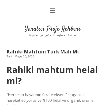
menüyü
Anasayfa
aç
Gizlilik Politikası
Yaratıcı Proje Rehberi
Yasal Uyarı
Hayalleri gerçeğe dönüştüren fikirler!
Hakkımızda
Rahiki Mahtum Türk Malı Mı
Tarih: Mayıs 26, 2025
Rahiki mahtum helal
mi?
“Herkesin hayatının fitrate ekseni” sloganı ile
hareket ediyoruz ve %100 helal ve organik ürünler