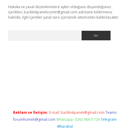
Hukuka ve yasal düzenlemelere aykırı olduğunu düşündüğünüz
içerikleri,
backlinkpanelicomtr@gmail.com
adresine bildirmeniz
halinde, ilgili içerikler yasal süre içerisinde sitemizden kaldırılacaktır.
Arama
grandoperabet
www.betexper.xyz/
Reklam ve İletişim:
E-mail:
backlinkpaneli@gmail.com
Teams:
forumhizmeti@gmail.com
Whatsapp: 0262 606 0 726
Telegram:
@karabul