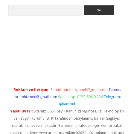
Arama
erabet
www.betexper.xyz/
Reklam ve İletişim:
E-mail:
backlinkpaneli@gmail.com
Teams:
forumhizmeti@gmail.com
Whatsapp: 0262 606 0 726
Telegram:
@karabul
Yasal Uyarı:
Sitemiz, 5651 Sayılı Kanun gereğince Bilgi Teknolojileri
ve İletişim Kurumu (BTK) tarafından onaylanmış bir Yer Sağlayıcı
olarak hizmet vermektedir. Bu nedenle, sitedeki içerikleri proaktif
olarak denetleme veya araştırma yükümlülüğümüz bulunmamaktadır.