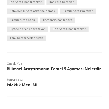
Jöh beresi hangi renktir
Kaç çeşit bere var
Kahverengi bere asker ne demek
Kırmızı bere kim takar
Kırmızı rütbe nedir
Komando hangi bere
Piyade ne renk bere takar
Pöh beresi hangi renktir
Tank beresi neden siyah
Önceki Yazı
Bilimsel Araştırmanın Temel 5 Aşaması Nelerdir
Sonraki Yazı
Islaklık Meni Mi