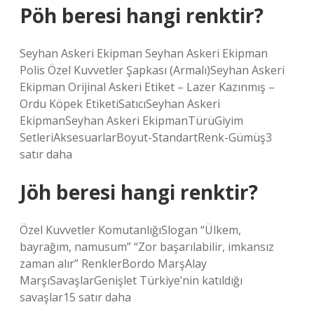
Pöh beresi hangi renktir?
Seyhan Askeri Ekipman Seyhan Askeri Ekipman
Polis Özel Kuvvetler Şapkası (Armalı)Seyhan Askeri
Ekipman Orijinal Askeri Etiket – Lazer Kazınmış –
Ordu Köpek EtiketiSatıcıSeyhan Askeri
EkipmanSeyhan Askeri EkipmanTürüGiyim
SetleriAksesuarlarBoyut-StandartRenk-Gümüş3
satır daha
Jöh beresi hangi renktir?
Özel Kuvvetler KomutanlığıSlogan “Ülkem,
bayrağım, namusum” “Zor başarılabilir, imkansız
zaman alır” RenklerBordo MarşAlay
MarşıSavaşlarGenişlet Türkiye’nin katıldığı
savaşlar15 satır daha