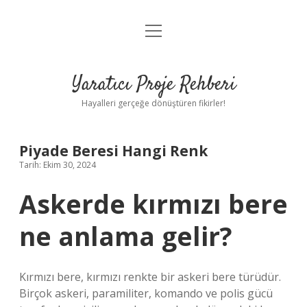
menüyü
Anasayfa
aç
Gizlilik Politikası
Yaratıcı Proje Rehberi
Yasal Uyarı
Hayalleri gerçeğe dönüştüren fikirler!
Hakkımızda
Piyade Beresi Hangi Renk
Tarih: Ekim 30, 2024
Askerde kırmızı bere
ne anlama gelir?
Kırmızı bere, kırmızı renkte bir askeri bere türüdür.
Birçok askeri, paramiliter, komando ve polis gücü