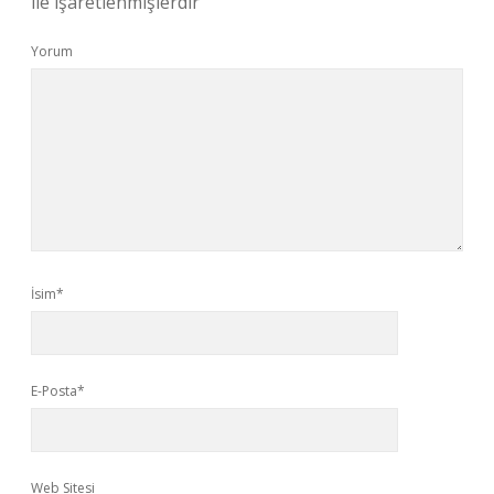
ile işaretlenmişlerdir
Yorum
İsim*
E-Posta*
Web Sitesi