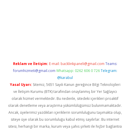
grandoperabet
www.betexper.xyz/
Reklam ve İletişim:
E-mail:
backlinkpaneli@gmail.com
Teams:
forumhizmeti@gmail.com
Whatsapp: 0262 606 0 726
Telegram:
@karabul
Yasal Uyarı:
Sitemiz, 5651 Sayılı Kanun gereğince Bilgi Teknolojileri
ve İletişim Kurumu (BTK) tarafından onaylanmış bir Yer Sağlayıcı
olarak hizmet vermektedir. Bu nedenle, sitedeki içerikleri proaktif
olarak denetleme veya araştırma yükümlülüğümüz bulunmamaktadır.
Ancak, üyelerimiz yazdıkları içeriklerin sorumluluğunu taşımakta olup,
siteye üye olarak bu sorumluluğu kabul etmiş sayılırlar. Bu internet
sitesi, herhangi bir marka, kurum veya şahıs şirketi ile hiçbir bağlantısı