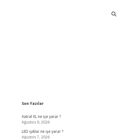
Sidebar
Son Yazılar
ilbet giriş
famecasino giriş
grandopera
Xatral XL ne işe yarar ?
Ağustos 9, 2026
LED ışıklar ne işe yarar ?
Ağustos 7, 2026