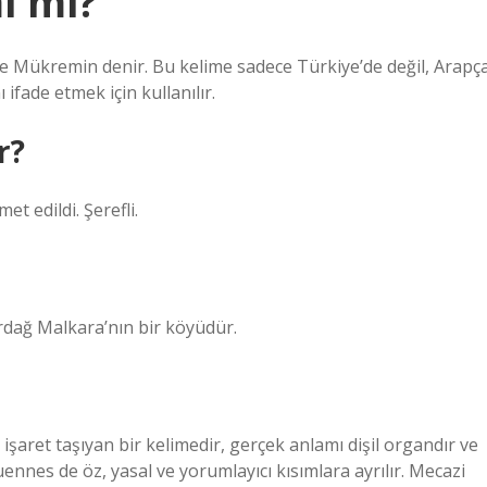
i mi?
ere Mükremin denir. Bu kelime sadece Türkiye’de değil, Arapç
ifade etmek için kullanılır.
r?
t edildi. Şerefli.
rdağ Malkara’nın bir köyüdür.
işaret taşıyan bir kelimedir, gerçek anlamı dişil organdır ve
nes de öz, yasal ve yorumlayıcı kısımlara ayrılır. Mecazi