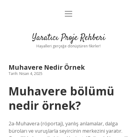
menüyü
Anasayfa
aç
Gizlilik Politikası
Yaratıcı Proje Rehberi
Yasal Uyarı
Hayalleri gerçeğe dönüştüren fikirler!
Hakkımızda
Muhavere Nedir Örnek
Tarih: Nisan 4, 2025
Muhavere bölümü
nedir örnek?
2a-Muhavera (röportaj), yanlış anlamalar, dalga
büroları ve vuruşlarla seyircinin merkezini yaratır.