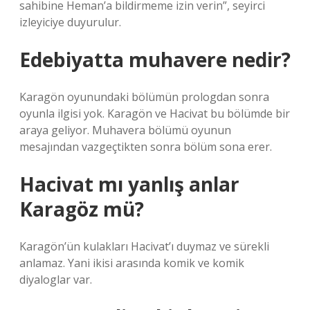
sahibine Heman’a bildirmeme izin verin”, seyirci
izleyiciye duyurulur.
Edebiyatta muhavere nedir?
Karagön oyunundaki bölümün prologdan sonra
oyunla ilgisi yok. Karagön ve Hacivat bu bölümde bir
araya geliyor. Muhavera bölümü oyunun
mesajından vazgeçtikten sonra bölüm sona erer.
Hacivat mı yanlış anlar
Karagöz mü?
Karagön’ün kulakları Hacivat’ı duymaz ve sürekli
anlamaz. Yani ikisi arasında komik ve komik
diyaloglar var.