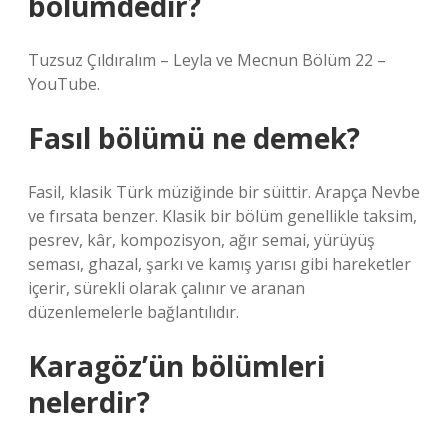
bölümdedir?
Tuzsuz Çıldıralım – Leyla ve Mecnun Bölüm 22 –
YouTube.
Fasıl bölümü ne demek?
Fasil, klasik Türk müziğinde bir süittir. Arapça Nevbe
ve fırsata benzer. Klasik bir bölüm genellikle taksim,
pesrev, kâr, kompozisyon, ağır semai, yürüyüş
seması, ghazal, şarkı ve kamış yarısı gibi hareketler
içerir, sürekli olarak çalınır ve aranan
düzenlemelerle bağlantılıdır.
Karagöz’ün bölümleri
nelerdir?