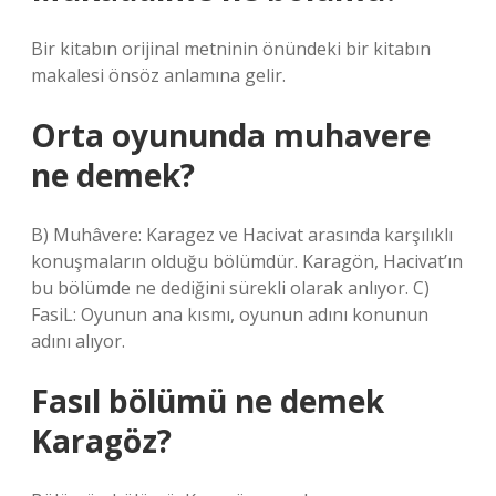
Bir kitabın orijinal metninin önündeki bir kitabın
makalesi önsöz anlamına gelir.
Orta oyununda muhavere
ne demek?
B) Muhâvere: Karagez ve Hacivat arasında karşılıklı
konuşmaların olduğu bölümdür. Karagön, Hacivat’ın
bu bölümde ne dediğini sürekli olarak anlıyor. C)
FasiL: Oyunun ana kısmı, oyunun adını konunun
adını alıyor.
Fasıl bölümü ne demek
Karagöz?