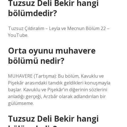
Tuzsuz Deli Bekir hangi
bölümdedir?
Tuzsuz Çıldıralım – Leyla ve Mecnun Bölüm 22 –
YouTube.
Orta oyunu muhavere
bölümü nedir?
MUHAVERE (Tartışma): Bu bölüm, Kavuklu ve
Pişekâr arasındaki tanıdık geldikleri konuşmayla
başlar. Kavuklu ve Pişekâr’ın diğerinin sözlerini
anladığı gerçeği, Arzbâr olarak adlandırılan bir
gülümseme.
Tuzsuz Deli Bekir hangi