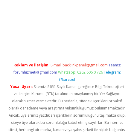
doperabet
www.betexper.xyz/
Reklam ve İletişim:
E-mail:
backlinkpaneli@gmail.com
Teams:
forumhizmeti@gmail.com
Whatsapp: 0262 606 0 726
Telegram:
@karabul
Yasal Uyarı:
Sitemiz, 5651 Sayılı Kanun gereğince Bilgi Teknolojileri
ve İletişim Kurumu (BTK) tarafından onaylanmış bir Yer Sağlayıcı
olarak hizmet vermektedir. Bu nedenle, sitedeki içerikleri proaktif
olarak denetleme veya araştırma yükümlülüğümüz bulunmamaktadır.
Ancak, üyelerimiz yazdıkları içeriklerin sorumluluğunu taşımakta olup,
siteye üye olarak bu sorumluluğu kabul etmiş sayılırlar. Bu internet
sitesi, herhangi bir marka, kurum veya şahıs şirketi ile hiçbir bağlantısı