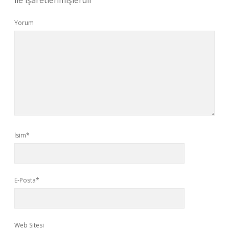
ile işaretlenmişlerdir
Yorum
İsim*
E-Posta*
Web Sitesi