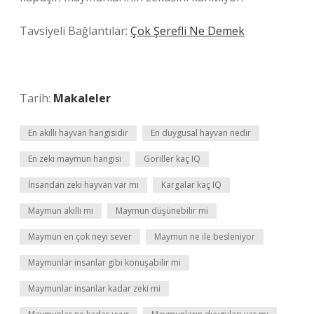
Tavsiyeli Bağlantılar:
Çok Şerefli Ne Demek
Tarih:
Makaleler
En akıllı hayvan hangisidir
En duygusal hayvan nedir
En zeki maymun hangisi
Goriller kaç IQ
İnsandan zeki hayvan var mı
Kargalar kaç IQ
Maymun akıllı mı
Maymun düşünebilir mi
Maymun en çok neyi sever
Maymun ne ile besleniyor
Maymunlar insanlar gibi konuşabilir mi
Maymunlar insanlar kadar zeki mi