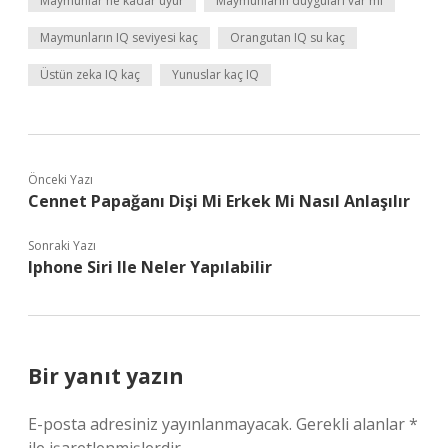
Maymunlar ne kadar uyur
Maymunların duyguları var mı
Maymunların IQ seviyesi kaç
Orangutan IQ su kaç
Üstün zeka IQ kaç
Yunuslar kaç IQ
Önceki Yazı
Cennet Papağanı Dişi Mi Erkek Mi Nasıl Anlaşılır
Sonraki Yazı
Iphone Siri Ile Neler Yapılabilir
Bir yanıt yazın
E-posta adresiniz yayınlanmayacak.
Gerekli alanlar
*