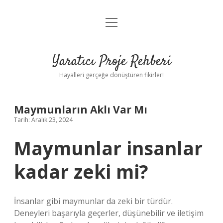
menüyü
Anasayfa
aç
Gizlilik Politikası
Yaratıcı Proje Rehberi
Yasal Uyarı
Hayalleri gerçeğe dönüştüren fikirler!
Hakkımızda
Maymunların Aklı Var Mı
Tarih: Aralık 23, 2024
Maymunlar insanlar
kadar zeki mi?
İnsanlar gibi maymunlar da zeki bir türdür.
Deneyleri başarıyla geçerler, düşünebilir ve iletişim