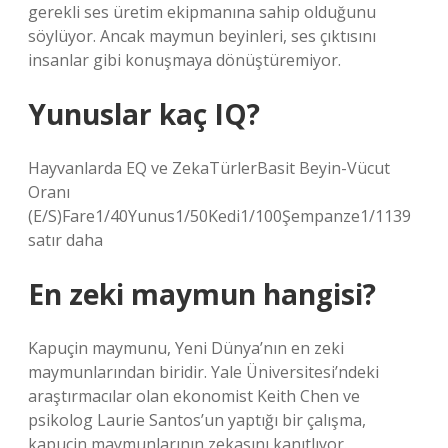
gerekli ses üretim ekipmanına sahip olduğunu
söylüyor. Ancak maymun beyinleri, ses çıktısını
insanlar gibi konuşmaya dönüştüremiyor.
Yunuslar kaç IQ?
Hayvanlarda EQ ve ZekaTürlerBasit Beyin-Vücut
Oranı
(E/S)Fare1/40Yunus1/50Kedi1/100Şempanze1/1139
satır daha
En zeki maymun hangisi?
Kapuçin maymunu, Yeni Dünya’nın en zeki
maymunlarından biridir. Yale Üniversitesi’ndeki
araştırmacılar olan ekonomist Keith Chen ve
psikolog Laurie Santos’un yaptığı bir çalışma,
kapuçin maymunlarının zekasını kanıtlıyor.