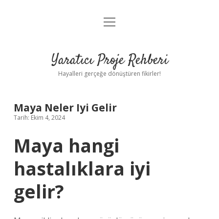
menüyü
Anasayfa
aç
Gizlilik Politikası
Yaratıcı Proje Rehberi
Yasal Uyarı
Hayalleri gerçeğe dönüştüren fikirler!
Hakkımızda
Maya Neler Iyi Gelir
Tarih: Ekim 4, 2024
Maya hangi
hastalıklara iyi
gelir?