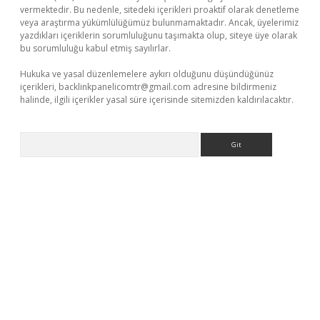
vermektedir. Bu nedenle, sitedeki içerikleri proaktif olarak denetleme
veya araştırma yükümlülüğümüz bulunmamaktadır. Ancak, üyelerimiz
yazdıkları içeriklerin sorumluluğunu taşımakta olup, siteye üye olarak
bu sorumluluğu kabul etmiş sayılırlar.
Hukuka ve yasal düzenlemelere aykırı olduğunu düşündüğünüz
içerikleri,
backlinkpanelicomtr@gmail.com
adresine bildirmeniz
halinde, ilgili içerikler yasal süre içerisinde sitemizden kaldırılacaktır.
Arama
erabet
www.betexper.xyz/