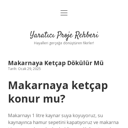
menüyü
Anasayfa
aç
Gizlilik Politikası
Yaratıcı Proje Rehberi
Yasal Uyarı
Hayalleri gerçeğe dönüştüren fikirler!
Hakkımızda
Makarnaya Ketçap Dökülür Mü
Tarih: Ocak 29, 2025
Makarnaya ketçap
konur mu?
Makarnayı 1 litre kaynar suya koyuyoruz, su
kaynayınca hamur sepetini kapatıyoruz ve makarna