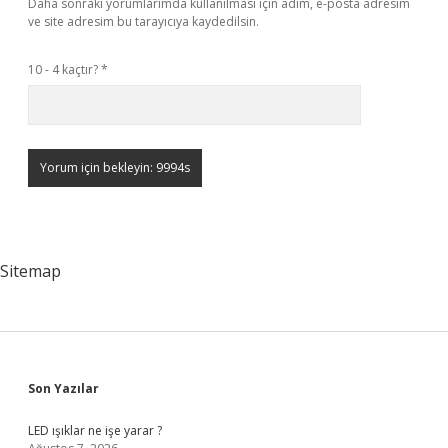
Daha sonraki yorumlarımda kullanılması için adım, e-posta adresim
ve site adresim bu tarayıcıya kaydedilsin.
10 - 4 kaçtır?
*
Sitemap
Sidebar
Son Yazılar
LED ışıklar ne işe yarar ?