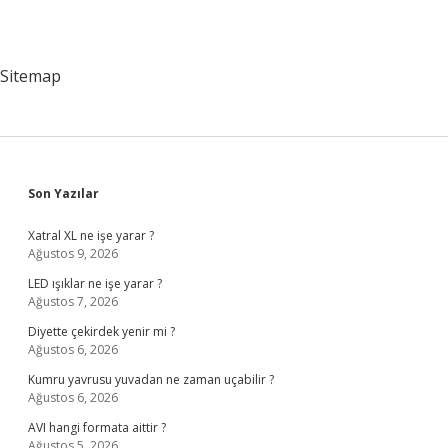
Sitemap
Sidebar
Son Yazılar
Xatral XL ne işe yarar ?
Ağustos 9, 2026
LED ışıklar ne işe yarar ?
Ağustos 7, 2026
Diyette çekirdek yenir mi ?
Ağustos 6, 2026
Kumru yavrusu yuvadan ne zaman uçabilir ?
Ağustos 6, 2026
AVI hangi formata aittir ?
Ağustos 5, 2026