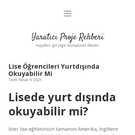
menüyü
Anasayfa
aç
Gizlilik Politikası
Yaratıcı Proje Rehberi
Yasal Uyarı
Hayalleri gerçeğe dönüştüren fikirler!
Hakkımızda
Lise Öğrencileri Yurtdışında
Okuyabilir Mi
Tarih: Nisan 9, 2025
Lisede yurt dışında
okuyabilir mi?
İster lise eğitiminizin tamamını Amerika, İngiltere