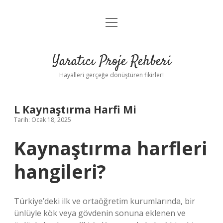
menüyü
Anasayfa
aç
Gizlilik Politikası
Yaratıcı Proje Rehberi
Yasal Uyarı
Hayalleri gerçeğe dönüştüren fikirler!
Hakkımızda
L Kaynaştırma Harfi Mi
Tarih: Ocak 18, 2025
Kaynaştırma harfleri
hangileri?
Türkiye’deki ilk ve ortaöğretim kurumlarında, bir
ünlüyle kök veya gövdenin sonuna eklenen ve