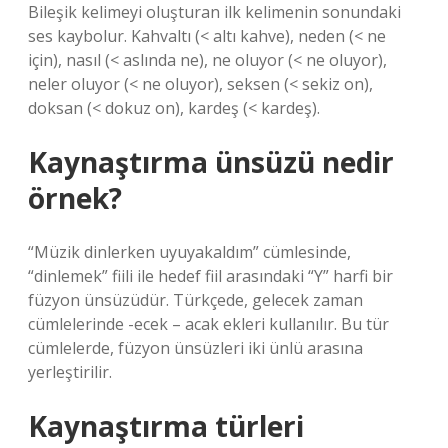
Bileşik kelimeyi oluşturan ilk kelimenin sonundaki
ses kaybolur. Kahvaltı (< altı kahve), neden (< ne
için), nasıl (< aslında ne), ne oluyor (< ne oluyor),
neler oluyor (< ne oluyor), seksen (< sekiz on),
doksan (< dokuz on), kardeş (< kardeş).
Kaynaştırma ünsüzü nedir
örnek?
“Müzik dinlerken uyuyakaldım” cümlesinde,
“dinlemek” fiili ile hedef fiil arasındaki “Y” harfi bir
füzyon ünsüzüdür. Türkçede, gelecek zaman
cümlelerinde -ecek – acak ekleri kullanılır. Bu tür
cümlelerde, füzyon ünsüzleri iki ünlü arasına
yerleştirilir.
Kaynaştırma türleri