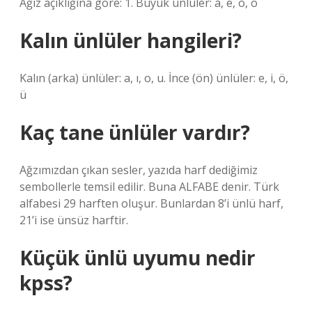
Ağız açıklığına göre: 1. Büyük ünlüler: a, e, o, ö
Kalın ünlüler hangileri?
Kalın (arka) ünlüler: a, ı, o, u. İnce (ön) ünlüler: e, i, ö,
ü
Kaç tane ünlüler vardır?
Ağzımızdan çıkan sesler, yazıda harf dediğimiz
sembollerle temsil edilir. Buna ALFABE denir. Türk
alfabesi 29 harften oluşur. Bunlardan 8’i ünlü harf,
21’i ise ünsüz harftir.
Küçük ünlü uyumu nedir
kpss?