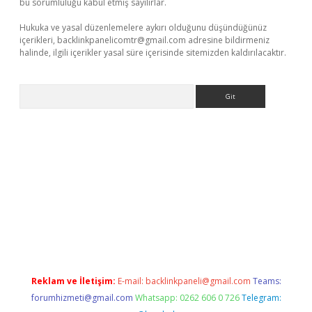
bu sorumluluğu kabul etmiş sayılırlar.
Hukuka ve yasal düzenlemelere aykırı olduğunu düşündüğünüz
içerikleri,
backlinkpanelicomtr@gmail.com
adresine bildirmeniz
halinde, ilgili içerikler yasal süre içerisinde sitemizden kaldırılacaktır.
Arama
operabet
www.betexper.xyz/
Reklam ve İletişim:
E-mail:
backlinkpaneli@gmail.com
Teams:
forumhizmeti@gmail.com
Whatsapp: 0262 606 0 726
Telegram: