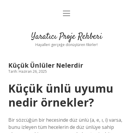
menüyü
Anasayfa
aç
Gizlilik Politikası
Yaratıcı Proje Rehberi
Yasal Uyarı
Hayalleri gerçeğe dönüştüren fikirler!
Hakkımızda
Küçük Ünlüler Nelerdir
Tarih: Haziran 26, 2025
Küçük ünlü uyumu
nedir örnekler?
Bir sözcüğün bir hecesinde düz ünlü (a, e, ı, i) varsa,
bunu izleyen tüm hecelerin de düz ünlüye sahip