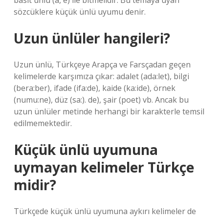
basit ünlü (a, e) ile bitmelidir. Bu temaya uyan
sözcüklere küçük ünlü uyumu denir.
Uzun ünlüler hangileri?
Uzun ünlü, Türkçeye Arapça ve Farsçadan geçen
kelimelerde karşımıza çıkar: adalet (ada:let), bilgi
(bera:ber), ifade (ifa:de), kaide (ka:ide), örnek
(numu:ne), düz (sa:). de), şair (poet) vb. Ancak bu
uzun ünlüler metinde herhangi bir karakterle temsil
edilmemektedir.
Küçük ünlü uyumuna
uymayan kelimeler Türkçe
midir?
Türkçede küçük ünlü uyumuna aykırı kelimeler de