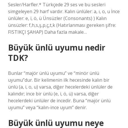
Sesler/Harfler.* Türkçede 29 ses ve bu sesleri
simgeleyen 29 harf vardır. Kalın ünlüler: a, ı, o, u İnce
ünlüler: e, i, ö, ü Ünsüzler (Consonants) ) Kalın
ünsüzler: f,h,s,ş,p,ç,t,k (Hatırlanması gereken şifre:
FISTIKÇI ŞAHAP) Daha fazla makale…
Büyük ünlü uyumu nedir
TDK?
Bunlar “majör ünlü uyumu” ve “minör ünlü
uyumu”dur. Bir kelimenin ilk hecesinde kalın bir
ünlü (a, i, o, u) varsa, diğer hecelerdeki ünlüler de
kalındır; ince bir ünlü (e, i, ö, ü) varsa, diğer
hecelerdeki ünlüler de incedir. Buna “majör ünlü
uyumu” veya “kalın-ince uyum” denir.
Büyük ünlü uyumu neye