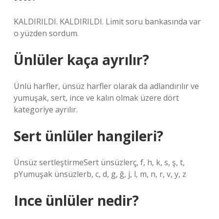
KALDIRILDI. KALDIRILDI. Limit soru bankasında var
o yüzden sordum.
Ünlüler kaça ayrılır?
Ünlü harfler, ünsüz harfler olarak da adlandırılır ve
yumuşak, sert, ince ve kalın olmak üzere dört
kategoriye ayrılır.
Sert ünlüler hangileri?
Ünsüz sertleştirmeSert ünsüzlerç, f, h, k, s, ş, t,
pYumuşak ünsüzlerb, c, d, g, ğ, j, l, m, n, r, v, y, z
Ince ünlüler nedir?