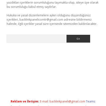
yazdıkları içeriklerin sorumluluğunu taşımakta olup, siteye üye olarak
bu sorumluluğu kabul etmiş sayılırlar.
Hukuka ve yasal düzenlemelere aykırı olduğunu düşündüğünüz
içerikleri,
backlinkpanelicomtr@gmail.com
adresine bildirmeniz
halinde, ilgili içerikler yasal süre içerisinde sitemizden kaldırılacaktır.
Arama
operabet
www.betexper.xyz/
Reklam ve İletişim:
E-mail:
backlinkpaneli@gmail.com
Teams: