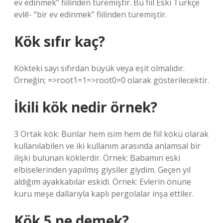
ev edinmek” fiilinden türemiştir. Bu fiil Eski Türkçe
evlē- “bir ev edinmek” fiilinden türemiştir.
Kök sıfır kaç?
Kökteki sayı sıfırdan büyük veya eşit olmalıdır.
Örneğin; =>root1=1=>root0=0 olarak gösterilecektir.
İkili kök nedir örnek?
3 Ortak kök: Bunlar hem isim hem de fiil kökü olarak
kullanılabilen ve iki kullanım arasında anlamsal bir
ilişki bulunan köklerdir. Örnek: Babamın eski
elbiselerinden yapılmış giysiler giydim. Geçen yıl
aldığım ayakkabılar eskidi. Örnek: Evlerin önüne
kuru meşe dallarıyla kaplı pergolalar inşa ettiler.
Kök 5 ne demek?