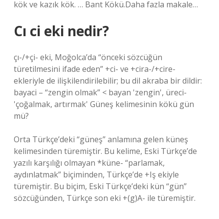
kök ve kazık kök. … Bant Kökü.Daha fazla makale…
Cı ci eki nedir?
çı-/+çi- eki, Moğolca’da “önceki sözcüğün
türetilmesini ifade eden” +ci- ve +cira-/+cire-
ekleriyle de ilişkilendirilebilir; bu dil akraba bir dildir:
bayaci – “zengin olmak” < bayan 'zengin', üreci-
'çoğalmak, artırmak'
Güneş kelimesinin kökü gün
mü?
Orta Türkçe’deki “güneş” anlamına gelen küneş
kelimesinden türemiştir. Bu kelime, Eski Türkçe’de
yazılı karşılığı olmayan *küne- “parlamak,
aydınlatmak” biçiminden, Türkçe’de +Iş ekiyle
türemiştir. Bu biçim, Eski Türkçe’deki kün “gün”
sözcüğünden, Türkçe son eki +(g)A- ile türemiştir.