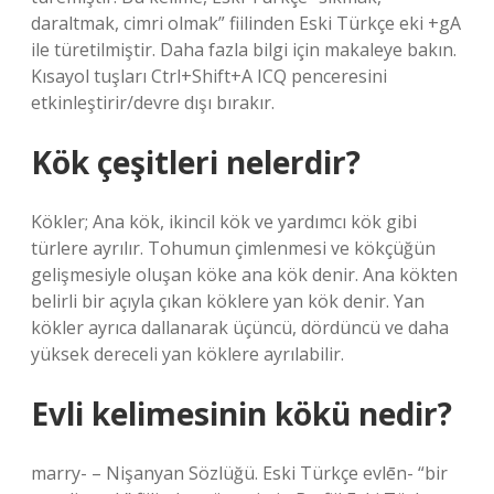
daraltmak, cimri olmak” fiilinden Eski Türkçe eki +gA
ile türetilmiştir. Daha fazla bilgi için makaleye bakın.
Kısayol tuşları Ctrl+Shift+A ICQ penceresini
etkinleştirir/devre dışı bırakır.
Kök çeşitleri nelerdir?
Kökler; Ana kök, ikincil kök ve yardımcı kök gibi
türlere ayrılır. Tohumun çimlenmesi ve kökçüğün
gelişmesiyle oluşan köke ana kök denir. Ana kökten
belirli bir açıyla çıkan köklere yan kök denir. Yan
kökler ayrıca dallanarak üçüncü, dördüncü ve daha
yüksek dereceli yan köklere ayrılabilir.
Evli kelimesinin kökü nedir?
marry- – Nişanyan Sözlüğü. Eski Türkçe evlēn- “bir