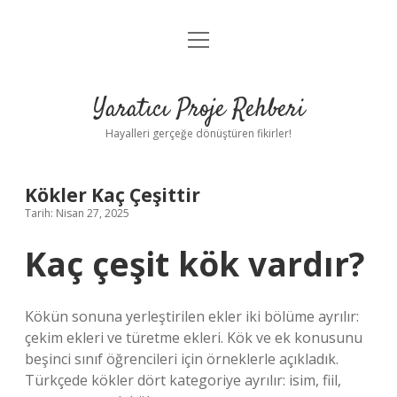
menüyü
Anasayfa
aç
Gizlilik Politikası
Yaratıcı Proje Rehberi
Yasal Uyarı
Hayalleri gerçeğe dönüştüren fikirler!
Hakkımızda
Kökler Kaç Çeşittir
Tarih: Nisan 27, 2025
Kaç çeşit kök vardır?
Kökün sonuna yerleştirilen ekler iki bölüme ayrılır:
çekim ekleri ve türetme ekleri. Kök ve ek konusunu
beşinci sınıf öğrencileri için örneklerle açıkladık.
Türkçede kökler dört kategoriye ayrılır: isim, fiil,