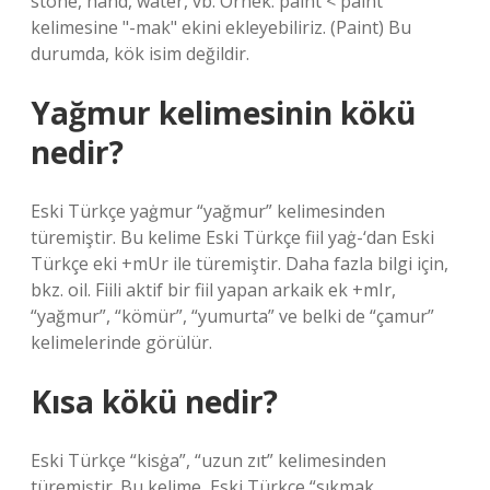
stone, hand, water, vb. Örnek: paint < paint
kelimesine "-mak" ekini ekleyebiliriz. (Paint) Bu
durumda, kök isim değildir.
Yağmur kelimesinin kökü
nedir?
Eski Türkçe yaġmur “yağmur” kelimesinden
türemiştir. Bu kelime Eski Türkçe fiil yaġ-‘dan Eski
Türkçe eki +mUr ile türemiştir. Daha fazla bilgi için,
bkz. oil. Fiili aktif bir fiil yapan arkaik ek +mIr,
“yağmur”, “kömür”, “yumurta” ve belki de “çamur”
kelimelerinde görülür.
Kısa kökü nedir?
Eski Türkçe “kisġa”, “uzun zıt” kelimesinden
türemiştir. Bu kelime, Eski Türkçe “sıkmak,