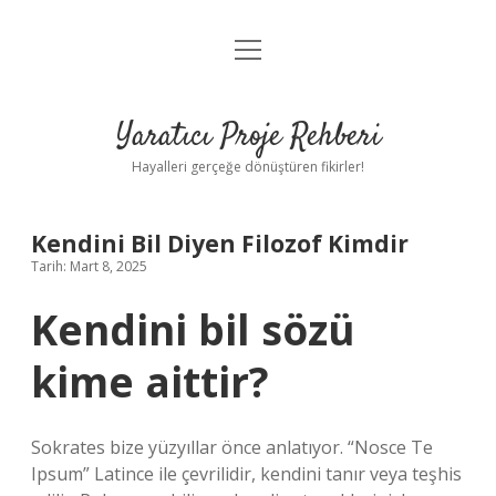
menüyü
Anasayfa
aç
Gizlilik Politikası
Yaratıcı Proje Rehberi
Yasal Uyarı
Hayalleri gerçeğe dönüştüren fikirler!
Hakkımızda
Kendini Bil Diyen Filozof Kimdir
Tarih: Mart 8, 2025
Kendini bil sözü
kime aittir?
Sokrates bize yüzyıllar önce anlatıyor. “Nosce Te
Ipsum” Latince ile çevrilidir, kendini tanır veya teşhis