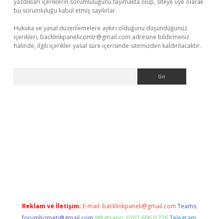
yazdıkları içeriklerin sorumluluğunu taşımakta olup, siteye üye olarak
bu sorumluluğu kabul etmiş sayılırlar.
Hukuka ve yasal düzenlemelere aykırı olduğunu düşündüğünüz
içerikleri,
backlinkpanelicomtr@gmail.com
adresine bildirmeniz
halinde, ilgili içerikler yasal süre içerisinde sitemizden kaldırılacaktır.
Arama
erabet
www.betexper.xyz/
Reklam ve İletişim:
E-mail:
backlinkpaneli@gmail.com
Teams:
forumhizmeti@gmail.com
Whatsapp: 0262 606 0 726
Telegram: