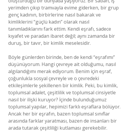
oluşturduğu bir dünyada yaşıyoruz. Bir sabah, iş
yerimden çıkıp tramvayla evime giderken, bir grup
genç kadının, birbirlerine nasıl bakarak ve
kimliklerini “güçlü kadın” olarak nasıl
tanımladıklarını fark ettim. Kendi eşrafı, sadece
kıyafet ve paradan ibaret değil; aynı zamanda bir
duruş, bir tavır, bir kimlik meselesidir.
Böyle günlerden birinde, ben de kendi “eşrafımı”
düşünüyorum. Hangi çevreye ait olduğumu, nasıl
algılandığımı merak ediyorum. Benim için eşraf,
çoğunlukla sosyal çevreyle ve o çevredeki
etkileşimlerle şekillenen bir kimlik. Peki, bu kimlik,
toplumsal adalet, çeşitlilik ve toplumsal cinsiyetle
nasıl bir ilişki kuruyor? İçinde bulunduğumuz
toplumsal yapılar, hepimizi farklı eşraflara bölüyor.
Ancak her bir eşrafın, bazen toplumsal sınıflar
arasında farklar yaratması, bazen de insanları bir
arada tutarak çeşitliliği kutlaması gerekebilir.