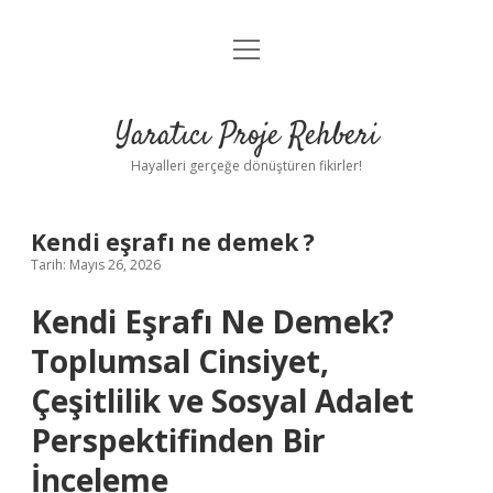
menüyü
Anasayfa
aç
Gizlilik Politikası
Yaratıcı Proje Rehberi
Yasal Uyarı
Hayalleri gerçeğe dönüştüren fikirler!
Hakkımızda
Kendi eşrafı ne demek ?
Tarih: Mayıs 26, 2026
Kendi Eşrafı Ne Demek?
Toplumsal Cinsiyet,
Çeşitlilik ve Sosyal Adalet
Perspektifinden Bir
İnceleme