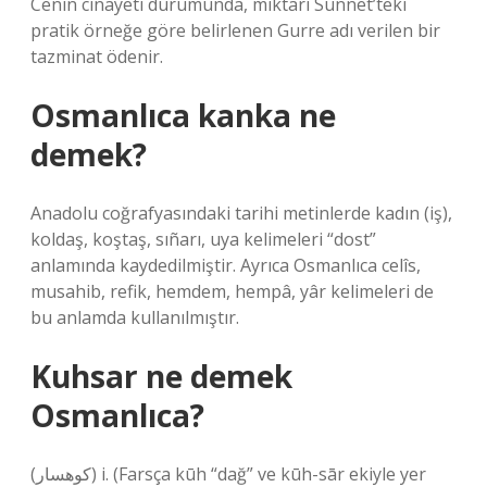
Cenin cinayeti durumunda, miktarı Sünnet’teki
pratik örneğe göre belirlenen Gurre adı verilen bir
tazminat ödenir.
Osmanlıca kanka ne
demek?
Anadolu coğrafyasındaki tarihi metinlerde kadın (iş),
koldaş, koştaş, sıñarı, uya kelimeleri “dost”
anlamında kaydedilmiştir. Ayrıca Osmanlıca celîs,
musahib, refik, hemdem, hempâ, yâr kelimeleri de
bu anlamda kullanılmıştır.
Kuhsar ne demek
Osmanlıca?
(ﻛﻮﻫﺴﺎﺭ) i. (Farsça kūh “dağ” ve kūh-sār ekiyle yer