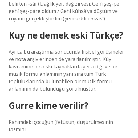
belirten -sār) Dağlık yer, dağ zirvesi: Gehî şeş-per
gehî şeş-pâre oldum / Gehî kûhsâ’ya düştüm ve
rüyamı gerçekleştirdim (Şemseddin Sivâsî) .
Kuy ne demek eski Türkçe?
Ayrıca bu araştırma sonucunda kişisel görüşmeler
ve nota arşivlerinden de yararlanılmıştır. Küy
kavramının en eski kaynaklarda yer aldığı ve bir
müzik formu anlamının yanı sıra tüm Türk
topluluklarında bulunabilen bir müzik formu
anlamının da bulunduğu görülmüştür.
Gurre kime verilir?
Rahimdeki çocuğun (fetüsün) düşürülmesinin
tazmini.