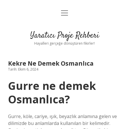
menüyü
Anasayfa
aç
Gizlilik Politikası
Yaratıcı Proje Rehberi
Yasal Uyarı
Hayalleri gerçeğe dönüştüren fikirler!
Hakkımızda
Kekre Ne Demek Osmanlıca
Tarih: Ekim 6, 2024
Gurre ne demek
Osmanlıca?
Gurre, köle, cariye, ışık, beyazlık anlamına gelen ve
dilimizde bu anlamlarda kullanılan bir kelimedir.