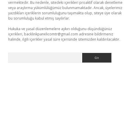
vermektedir. Bu nedenle, sitedeki içerikleri proaktif olarak denetleme
veya araştırma yükümlülüğümüz bulunmamaktadır. Ancak, üyelerimiz
yazdıkları içeriklerin sorumluluğunu taşımakta olup, siteye üye olarak
bu sorumluluğu kabul etmiş sayılırlar.
Hukuka ve yasal düzenlemelere aykırı olduğunu düşündüğünüz
içerikleri,
backlinkpanelicomtr@gmail.com
adresine bildirmeniz
halinde, ilgili içerikler yasal süre içerisinde sitemizden kaldırılacaktır.
Arama
operabet
www.betexper.xyz/