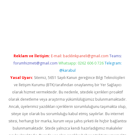
rabet
www.betexper.xyz/
Reklam ve İletişim:
E-mail:
backlinkpaneli@gmail.com
Teams:
forumhizmeti@gmail.com
Whatsapp: 0262 606 0 726
Telegram:
@karabul
Yasal Uyarı:
Sitemiz, 5651 Sayılı Kanun gereğince Bilgi Teknolojileri
ve İletişim Kurumu (BTK) tarafından onaylanmış bir Yer Sağlayıcı
olarak hizmet vermektedir. Bu nedenle, sitedeki içerikleri proaktif
olarak denetleme veya araştırma yükümlülüğümüz bulunmamaktadır.
Ancak, üyelerimiz yazdıkları içeriklerin sorumluluğunu taşımakta olup,
siteye üye olarak bu sorumluluğu kabul etmiş sayılırlar. Bu internet
sitesi, herhangi bir marka, kurum veya şahıs şirketi ile hiçbir bağlantısı
bulunmamaktadır. Sitede yalnızca kendi hazırladığımız makaleler