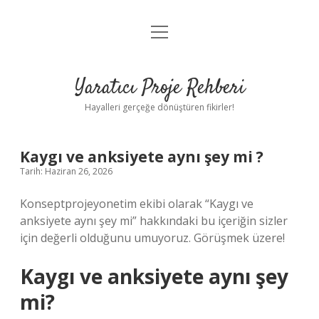
menüyü
Anasayfa
aç
Gizlilik Politikası
Yaratıcı Proje Rehberi
Yasal Uyarı
Hayalleri gerçeğe dönüştüren fikirler!
Hakkımızda
Kaygı ve anksiyete aynı şey mi ?
Tarih: Haziran 26, 2026
Konseptprojeyonetim ekibi olarak “Kaygı ve
anksiyete aynı şey mi” hakkındaki bu içeriğin sizler
için değerli olduğunu umuyoruz. Görüşmek üzere!
Kaygı ve anksiyete aynı şey
mi?