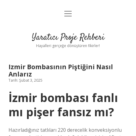
menüyü
Anasayfa
aç
Gizlilik Politikası
Yaratıcı Proje Rehberi
Yasal Uyarı
Hayalleri gerçeğe dönüştüren fikirler!
Hakkımızda
Izmir Bombasının Piştiğini Nasıl
Anlarız
Tarih: Şubat 3, 2025
İzmir bombası fanlı
mı pişer fansız mı?
Hazırladığınız tatlıları 220 derecelik konveksiyonlu