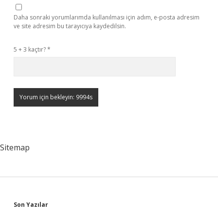
Daha sonraki yorumlarımda kullanılması için adım, e-posta adresim
ve site adresim bu tarayıcıya kaydedilsin.
5 + 3 kaçtır?
*
Sitemap
Sidebar
Son Yazılar