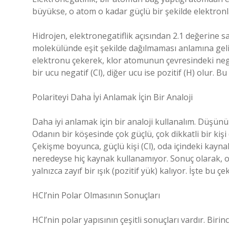
büyükse, o atom o kadar güçlü bir şekilde elektronl
Hidrojen, elektronegatiflik açısından 2.1 değerine sa
molekülünde eşit şekilde dağılmaması anlamına geli
elektronu çekerek, klor atomunun çevresindeki ne
bir ucu negatif (Cl), diğer ucu ise pozitif (H) olur. Bu
Polariteyi Daha İyi Anlamak İçin Bir Analoji
Daha iyi anlamak için bir analoji kullanalım. Düşün
Odanın bir köşesinde çok güçlü, çok dikkatli bir kişi (
Çekişme boyunca, güçlü kişi (Cl), oda içindeki kaynak
neredeyse hiç kaynak kullanamıyor. Sonuç olarak, od
yalnızca zayıf bir ışık (pozitif yük) kalıyor. İşte bu
HCl’nin Polar Olmasının Sonuçları
HCl’nin polar yapısının çeşitli sonuçları vardır. Bir