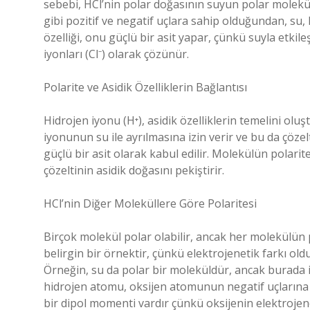
sebebi, HCl’nin polar doğasının suyun polar moleküll
gibi pozitif ve negatif uçlara sahip olduğundan, su,
özelliği, onu güçlü bir asit yapar, çünkü suyla etkile
iyonları (Cl⁻) olarak çözünür.
Polarite ve Asidik Özelliklerin Bağlantısı
Hidrojen iyonu (H⁺), asidik özelliklerin temelini olu
iyonunun su ile ayrılmasına izin verir ve bu da çözel
güçlü bir asit olarak kabul edilir. Molekülün polari
çözeltinin asidik doğasını pekiştirir.
HCl’nin Diğer Moleküllere Göre Polaritesi
Birçok molekül polar olabilir, ancak her molekülün po
belirgin bir örnektir, çünkü elektrojenetik farkı o
Örneğin, su da polar bir moleküldür, ancak burada 
hidrojen atomu, oksijen atomunun negatif uçlarına çek
bir dipol momenti vardır çünkü oksijenin elektrojen