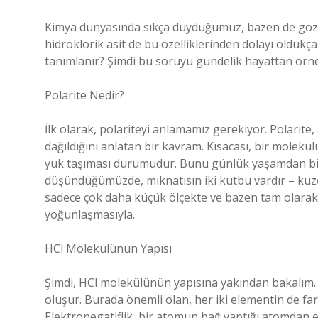
Kimya dünyasında sıkça duyduğumuz, bazen de göz ard
hidroklorik asit de bu özelliklerinden dolayı oldukç
tanımlanır? Şimdi bu soruyu gündelik hayattan örnek
Polarite Nedir?
İlk olarak, polariteyi anlamamız gerekiyor. Polarite, 
dağıldığını anlatan bir kavram. Kısacası, bir molekülü
yük taşıması durumudur. Bunu günlük yaşamdan bir 
düşündüğümüzde, mıknatısın iki kutbu vardır – kuz
sadece çok daha küçük ölçekte ve bazen tam olarak ku
yoğunlaşmasıyla.
HCl Molekülünün Yapısı
Şimdi, HCl molekülünün yapısına yakından bakalım. H
oluşur. Burada önemli olan, her iki elementin de far
Elektronegatiflik, bir atomun bağ yaptığı atomdan 