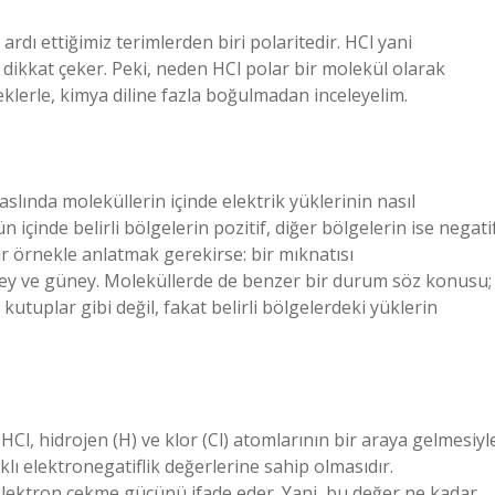
ı ettiğimiz terimlerden biri polaritedir. HCl yani
a dikkat çeker. Peki, neden HCl polar bir molekül olarak
lerle, kimya diline fazla boğulmadan inceleyelim.
aslında moleküllerin içinde elektrik yüklerinin nasıl
n içinde belirli bölgelerin pozitif, diğer bölgelerin ise negati
örnekle anlatmak gerekirse: bir mıknatısı
ey ve güney. Moleküllerde de benzer bir durum söz konusu;
tuplar gibi değil, fakat belirli bölgelerdeki yüklerin
Cl, hidrojen (H) ve klor (Cl) atomlarının bir araya gelmesiyl
klı elektronegatiflik değerlerine sahip olmasıdır.
elektron çekme gücünü ifade eder. Yani, bu değer ne kadar