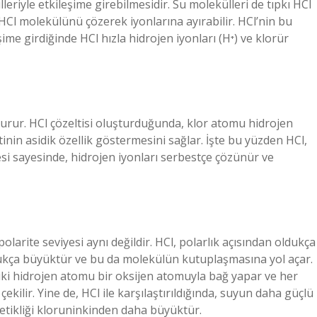
eriyle etkileşime girebilmesidir. Su molekülleri de tıpkı HCl
 HCl molekülünü çözerek iyonlarına ayırabilir. HCl’nin bu
şime girdiğinde HCl hızla hidrojen iyonları (H⁺) ve klorür
şturur. HCl çözeltisi oluşturduğunda, klor atomu hidrojen
tinin asidik özellik göstermesini sağlar. İşte bu yüzden HCl,
tesi sayesinde, hidrojen iyonları serbestçe çözünür ve
larite seviyesi aynı değildir. HCl, polarlık açısından oldukça
ldukça büyüktür ve bu da molekülün kutuplaşmasına yol açar.
iki hidrojen atomu bir oksijen atomuyla bağ yapar ve her
ilir. Yine de, HCl ile karşılaştırıldığında, suyun daha güçlü
etikliği kloruninkinden daha büyüktür.