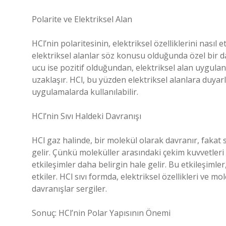
Polarite ve Elektriksel Alan
HCl’nin polaritesinin, elektriksel özelliklerini nasıl 
elektriksel alanlar söz konusu olduğunda özel bir d
ucu ise pozitif olduğundan, elektriksel alan uygulan
uzaklaşır. HCl, bu yüzden elektriksel alanlara duya
uygulamalarda kullanılabilir.
HCl’nin Sıvı Haldeki Davranışı
HCl gaz halinde, bir molekül olarak davranır, fakat s
gelir. Çünkü moleküller arasındaki çekim kuvvetleri 
etkileşimler daha belirgin hale gelir. Bu etkileşimle
etkiler. HCl sıvı formda, elektriksel özellikleri ve mo
davranışlar sergiler.
Sonuç: HCl’nin Polar Yapısının Önemi