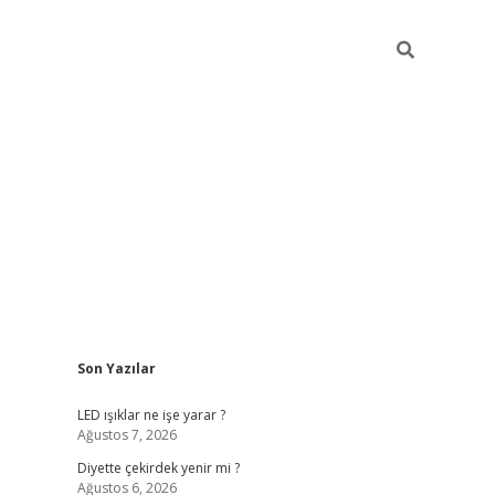
Sidebar
Son Yazılar
ilbet giriş
famecasino giriş
grandop
LED ışıklar ne işe yarar ?
Ağustos 7, 2026
Diyette çekirdek yenir mi ?
Ağustos 6, 2026