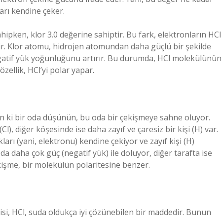
arı kendine çeker.
hipken, klor 3.0 değerine sahiptir. Bu fark, elektronların HCl
r. Klor atomu, hidrojen atomundan daha güçlü bir şekilde
gatif yük yoğunluğunu artırır. Bu durumda, HCl molekülünü
 özellik, HCl’yi polar yapar.
ün ki bir oda düşünün, bu oda bir çekişmeye sahne oluyor.
Cl), diğer köşesinde ise daha zayıf ve çaresiz bir kişi (H) var.
ları (yani, elektronu) kendine çekiyor ve zayıf kişi (H)
a daha çok güç (negatif yük) ile doluyor, diğer tarafta ise
 çekişme, bir molekülün polaritesine benzer.
incisi, HCl, suda oldukça iyi çözünebilen bir maddedir. Bunun