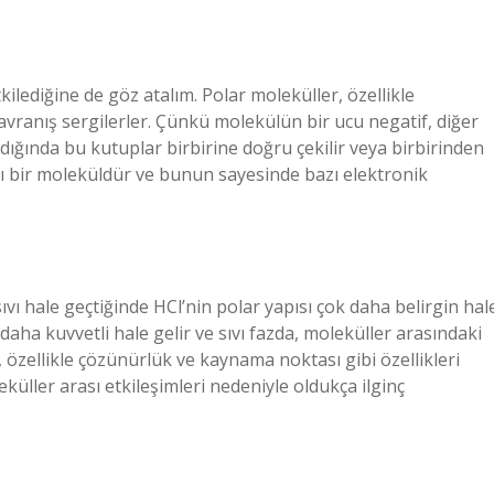
etkilediğine de göz atalım. Polar moleküller, özellikle
avranış sergilerler. Çünkü molekülün bir ucu negatif, diğer
dığında bu kutuplar birbirine doğru çekilir veya birbirinden
rlı bir moleküldür ve bunun sayesinde bazı elektronik
ıvı hale geçtiğinde HCl’nin polar yapısı çok daha belirgin hal
daha kuvvetli hale gelir ve sıvı fazda, moleküller arasındaki
r, özellikle çözünürlük ve kaynama noktası gibi özellikleri
leküller arası etkileşimleri nedeniyle oldukça ilginç