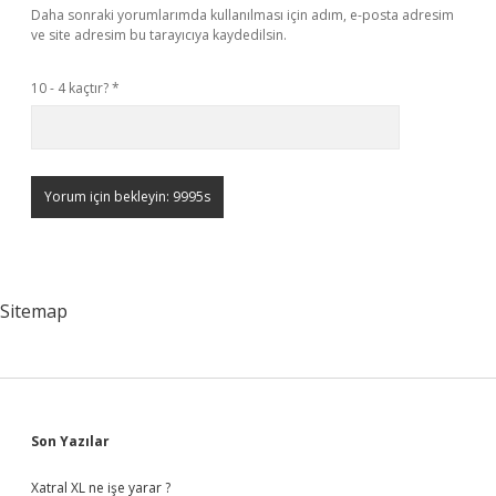
Daha sonraki yorumlarımda kullanılması için adım, e-posta adresim
ve site adresim bu tarayıcıya kaydedilsin.
10 - 4 kaçtır?
*
Sitemap
Sidebar
Son Yazılar
Xatral XL ne işe yarar ?