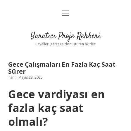
menüyü
Anasayfa
aç
Gizlilik Politikası
Yaratıcı Proje Rehberi
Yasal Uyarı
Hayalleri gerçeğe dönüştüren fikirler!
Hakkımızda
Gece Çalışmaları En Fazla Kaç Saat
Sürer
Tarih: Mayıs 23, 2025
Gece vardiyası en
fazla kaç saat
olmalı?