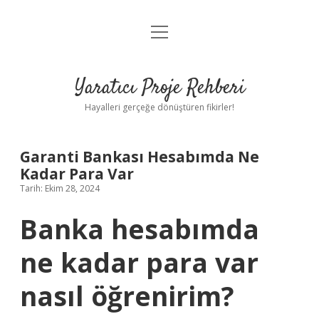
menüyü
Anasayfa
aç
Gizlilik Politikası
Yaratıcı Proje Rehberi
Yasal Uyarı
Hayalleri gerçeğe dönüştüren fikirler!
Hakkımızda
Garanti Bankası Hesabımda Ne
Kadar Para Var
Tarih: Ekim 28, 2024
Banka hesabımda
ne kadar para var
nasıl öğrenirim?