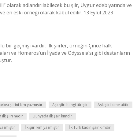
gili” olarak adlandırılabilecek bu şiir, Uygur edebiyatında ve
ilk ve en eski örneği olarak kabul edilir. 13 Eylül 2023
bir geçmişi vardır. İlk şiirler, örneğin Çince halk
aları ve Homeros’un İlyada ve Odysseia’sı gibi destanların
uştur.
arkısı şiirini kim yazmıştır
Aşk şiiri hangi tür şiir
Aşk şiiri kime aittir
ilk şiiri nedir
Dünyada ilk şair kimdir
 yazmıştır
İlk şiiri kim yazmıştır
İlk Türk kadın şair kimdir