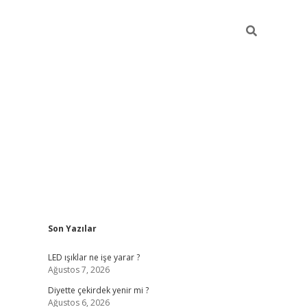
Sidebar
Son Yazılar
ilbet giriş
famecasino giriş
grandopera
LED ışıklar ne işe yarar ?
Ağustos 7, 2026
Diyette çekirdek yenir mi ?
Ağustos 6, 2026