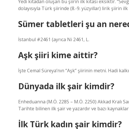
Yedi kıtadan oluşan bu şiirin ilk kıtası eksiktir. “Sev
dolayısıyla Türk şiirinde (8.-9. yüzyıllar) lirik şiirin 
Sümer tabletleri şu an nere
İstanbul #2461 (ayrıca Ni 2461, L.
Aşk şiiri kime aittir?
İşte Cemal Süreya’nın “Aşk” şiirinin metni. Hadi kalkı
Dünyada ilk şair kimdir?
Enheduanna (M.Ö. 2285 – M.Ö. 2250) Akkad Kralı Sar
Tarihte bilinen ilk şair ve yazardır ve bazı kaynaklar
İlk Türk kadın şair kimdir?