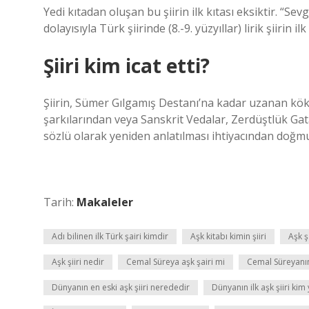
Yedi kıtadan oluşan bu şiirin ilk kıtası eksiktir. “Sev
dolayısıyla Türk şiirinde (8.-9. yüzyıllar) lirik şiirin 
Şiiri kim icat etti?
Şiirin, Sümer Gılgamış Destanı’na kadar uzanan köklü 
şarkılarından veya Sanskrit Vedalar, Zerdüştlük Gat
sözlü olarak yeniden anlatılması ihtiyacından doğm
Tarih:
Makaleler
Adı bilinen ilk Türk şairi kimdir
Aşk kitabı kimin şiiri
Aşk ş
Aşk şiiri nedir
Cemal Süreya aşk şairi mi
Cemal Süreyanın 
Dünyanın en eski aşk şiiri nerededir
Dünyanın ilk aşk şiiri kim