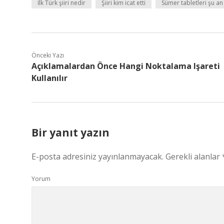
İlk Türk şiiri nedir
Şiiri kim icat etti
Sümer tabletleri şu a
Önceki Yazı
Açıklamalardan Önce Hangi Noktalama Işareti
Kullanılır
Bir yanıt yazın
E-posta adresiniz yayınlanmayacak.
Gerekli alanlar
Yorum