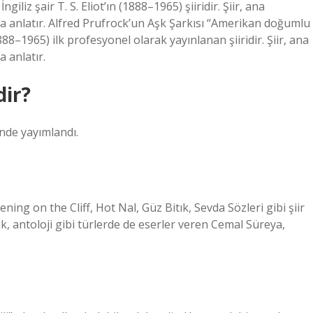
iliz şair T. S. Eliot’ın (1888–1965) şiiridir. Şiir, ana
da anlatır. Alfred Prufrock’un Aşk Şarkısı “Amerikan doğumlu
1888–1965) ilk profesyonel olarak yayınlanan şiiridir. Şiir, ana
a anlatır.
dir?
inde yayımlandı.
ng on the Cliff, Hot Nal, Güz Bitık, Sevda Sözleri gibi şiir
k, antoloji gibi türlerde de eserler veren Cemal Süreya,