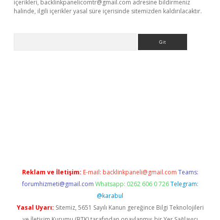
içerikleri,
backlinkpanelicomtr@gmail.com
adresine bildirmeniz
halinde, ilgili içerikler yasal süre içerisinde sitemizden kaldırılacaktır.
Arama
erabet
www.betexper.xyz/
Reklam ve İletişim:
E-mail:
backlinkpaneli@gmail.com
Teams:
forumhizmeti@gmail.com
Whatsapp: 0262 606 0 726
Telegram:
@karabul
Yasal Uyarı:
Sitemiz, 5651 Sayılı Kanun gereğince Bilgi Teknolojileri
ve İletişim Kurumu (BTK) tarafından onaylanmış bir Yer Sağlayıcı