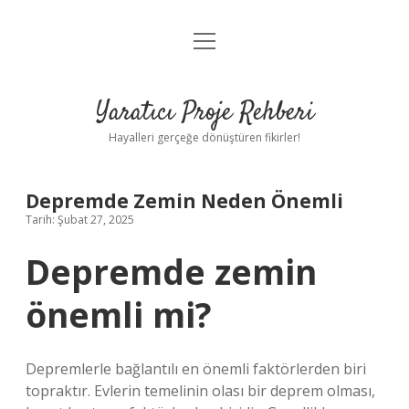
menüyü
Anasayfa
aç
Gizlilik Politikası
Yaratıcı Proje Rehberi
Yasal Uyarı
Hayalleri gerçeğe dönüştüren fikirler!
Hakkımızda
Depremde Zemin Neden Önemli
Tarih: Şubat 27, 2025
Depremde zemin
önemli mi?
Depremlerle bağlantılı en önemli faktörlerden biri
topraktır. Evlerin temelinin olası bir deprem olması,