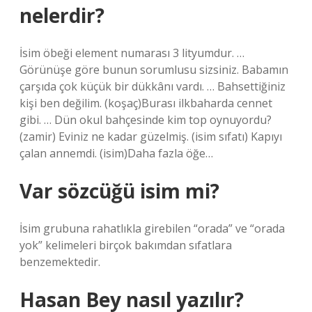
nelerdir?
İsim öbeği element numarası 3 lityumdur. …
Görünüşe göre bunun sorumlusu sizsiniz. Babamın
çarşıda çok küçük bir dükkânı vardı. … Bahsettiğiniz
kişi ben değilim. (koşaç)Burası ilkbaharda cennet
gibi. … Dün okul bahçesinde kim top oynuyordu?
(zamir) Eviniz ne kadar güzelmiş. (isim sıfatı) Kapıyı
çalan annemdi. (isim)Daha fazla öğe…
Var sözcüğü isim mi?
İsim grubuna rahatlıkla girebilen “orada” ve “orada
yok” kelimeleri birçok bakımdan sıfatlara
benzemektedir.
Hasan Bey nasıl yazılır?