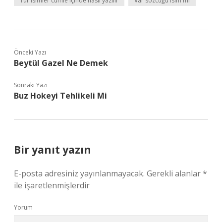
Tür isimler cümle içinde nasıl yazılır
Var sözcüğü isim mi
Önceki Yazı
Beytül Gazel Ne Demek
Sonraki Yazı
Buz Hokeyi Tehlikeli Mi
Bir yanıt yazın
E-posta adresiniz yayınlanmayacak.
Gerekli alanlar
*
ile işaretlenmişlerdir
Yorum