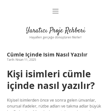
menüyü
Anasayfa
aç
Gizlilik Politikası
Yaratıcı Proje Rehberi
Yasal Uyarı
Hayalleri gerçeğe dönüştüren fikirler!
Hakkımızda
Cümle Içinde Isim Nasıl Yazılır
Tarih: Nisan 11, 2025
Kişi isimleri cümle
içinde nasıl yazılır?
Kişisel isimlerden önce ve sonra gelen ünvanlar,
onursal ifadeler, rütbe adları ve takma adlar büyük