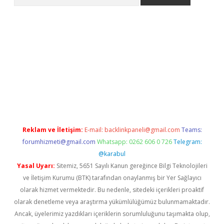
abet
www.betexper.xyz/
Reklam ve İletişim:
E-mail:
backlinkpaneli@gmail.com
Teams:
forumhizmeti@gmail.com
Whatsapp: 0262 606 0 726
Telegram:
@karabul
Yasal Uyarı:
Sitemiz, 5651 Sayılı Kanun gereğince Bilgi Teknolojileri
ve İletişim Kurumu (BTK) tarafından onaylanmış bir Yer Sağlayıcı
olarak hizmet vermektedir. Bu nedenle, sitedeki içerikleri proaktif
olarak denetleme veya araştırma yükümlülüğümüz bulunmamaktadır.
Ancak, üyelerimiz yazdıkları içeriklerin sorumluluğunu taşımakta olup,