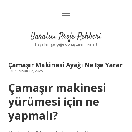
menüyü
Anasayfa
aç
Gizlilik Politikası
Yaratıcı Proje Rehberi
Yasal Uyarı
Hayalleri gerçeğe dönüştüren fikirler!
Hakkımızda
Çamaşır Makinesi Ayağı Ne Işe Yarar
Tarih: Nisan 12, 2025
Çamaşır makinesi
yürümesi için ne
yapmalı?