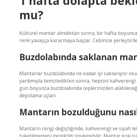
1 hafta dolapta bek
mu?
Kültürel mantar alındıktan sonra, bir hafta boyunca 
renk yavaşça kararmaya başlar. Cebinize yerleştirilerek
Buzdolabında saklanan man
Mantarlar buzdolabında ne kadar iyi saklanıyor olurs
yardımıyla temizledikten sonra, hepsini kahverengi b
gün boyunca buzdolabında ceplerinizden alabileceği
depolama uçları.
Mantarın bozulduğunu nasıl
Mantarın rengi değiştiğinde, kahverengi ve siyah l
tüketilmemesi gerektiği söylenebilir. Mantar kokus