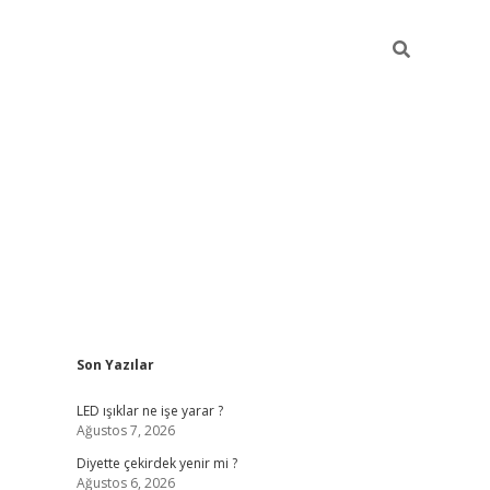
Sidebar
Son Yazılar
ilbet giriş
famecasino giriş
grand
LED ışıklar ne işe yarar ?
Ağustos 7, 2026
Diyette çekirdek yenir mi ?
Ağustos 6, 2026