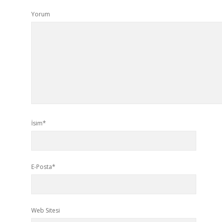
Yorum
İsim*
E-Posta*
Web Sitesi