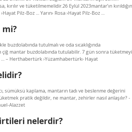
 kırılır ve tüketilmemelidir.26 Eylül 2023mantar’ın kırıldığın
 ›Hayat Pilz-Boz … Yarın› Rosa ›Hayat Pilz-Boz …
 mi?
kle buzdolabında tutulmalı ve oda sıcaklığında
n çiğ mantar buzdolabında tutulabilir. 7 gün sonra tüketmeyi
am … – Herthabertürk ›Yüzamhabertürk› Hayat
idir?
ıcı, sümüksü kaplama, mantarın tadı ve beslenme değerini
ketmek pratik değildir, ne mantar, zehirler nasıl anlaşılır? -
uel-Alazzet
tileri nelerdir?