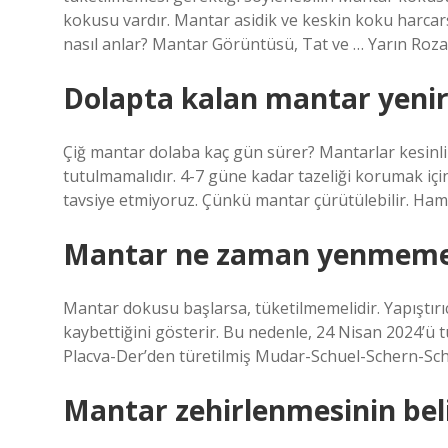
kokusu vardır. Mantar asidik ve keskin koku harcarsa,
nasıl anlar? Mantar Görüntüsü, Tat ve … Yarın Roza
Dolapta kalan mantar yenir
Çiğ mantar dolaba kaç gün sürer? Mantarlar kesinli
tutulmamalıdır. 4-7 güne kadar tazeliği korumak içi
tavsiye etmiyoruz. Çünkü mantar çürütülebilir. H
Mantar ne zaman yenmemel
Mantar dokusu başlarsa, tüketilmemelidir. Yapıştır
kaybettiğini gösterir. Bu nedenle, 24 Nisan 2024’ü tü
Placva-Der’den türetilmiş Mudar-Schuel-Schern-Sch
Mantar zehirlenmesinin belir