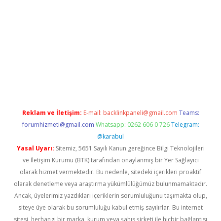
erabet
www.betexper.xyz/
Reklam ve İletişim:
E-mail:
backlinkpaneli@gmail.com
Teams:
forumhizmeti@gmail.com
Whatsapp: 0262 606 0 726
Telegram:
@karabul
Yasal Uyarı:
Sitemiz, 5651 Sayılı Kanun gereğince Bilgi Teknolojileri
ve İletişim Kurumu (BTK) tarafından onaylanmış bir Yer Sağlayıcı
olarak hizmet vermektedir. Bu nedenle, sitedeki içerikleri proaktif
olarak denetleme veya araştırma yükümlülüğümüz bulunmamaktadır.
Ancak, üyelerimiz yazdıkları içeriklerin sorumluluğunu taşımakta olup,
siteye üye olarak bu sorumluluğu kabul etmiş sayılırlar. Bu internet
sitesi, herhangi bir marka, kurum veya şahıs şirketi ile hiçbir bağlantısı