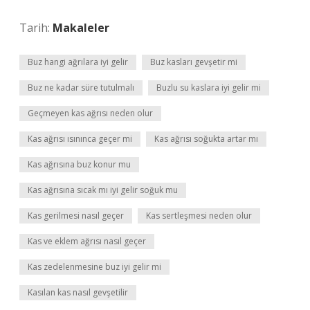
Tarih:
Makaleler
Buz hangi ağrılara iyi gelir
Buz kasları gevşetir mi
Buz ne kadar süre tutulmalı
Buzlu su kaslara iyi gelir mi
Geçmeyen kas ağrısı neden olur
Kas ağrısı ısınınca geçer mi
Kas ağrısı soğukta artar mı
Kas ağrısına buz konur mu
Kas ağrısına sıcak mı iyi gelir soğuk mu
Kas gerilmesi nasıl geçer
Kas sertleşmesi neden olur
Kas ve eklem ağrısı nasıl geçer
Kas zedelenmesine buz iyi gelir mi
Kasılan kas nasıl gevşetilir