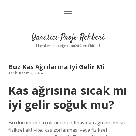
menüyü
Anasayfa
aç
Gizlilik Politikası
Yaratıcı Proje Rehberi
Yasal Uyarı
Hayalleri gerçeğe dönüştüren fikirler!
Hakkımızda
Buz Kas Ağrılarına Iyi Gelir Mi
Tarih: Kasım 2, 2024
Kas ağrısına sıcak mı
iyi gelir soğuk mu?
Bu durumun birçok nedeni olmasına rağmen, en sık
fiziksel aktivite, kas zorlanması veya fiziksel