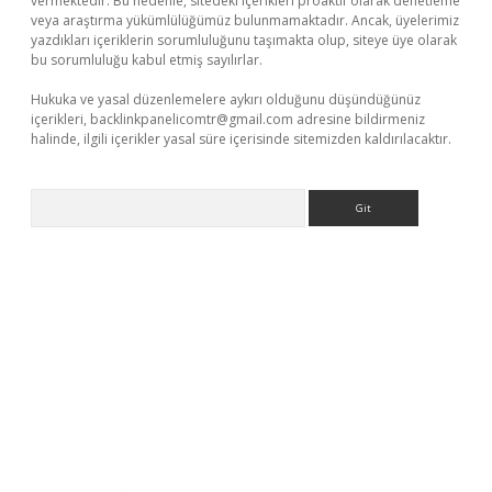
vermektedir. Bu nedenle, sitedeki içerikleri proaktif olarak denetleme
veya araştırma yükümlülüğümüz bulunmamaktadır. Ancak, üyelerimiz
yazdıkları içeriklerin sorumluluğunu taşımakta olup, siteye üye olarak
bu sorumluluğu kabul etmiş sayılırlar.
Hukuka ve yasal düzenlemelere aykırı olduğunu düşündüğünüz
içerikleri,
backlinkpanelicomtr@gmail.com
adresine bildirmeniz
halinde, ilgili içerikler yasal süre içerisinde sitemizden kaldırılacaktır.
Arama
erabet
www.betexper.xyz/