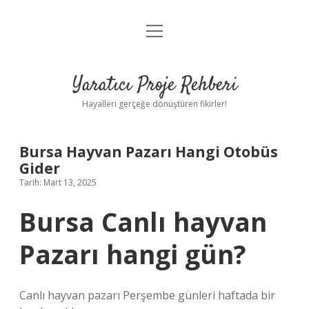
menüyü
Anasayfa
aç
Gizlilik Politikası
Yaratıcı Proje Rehberi
Yasal Uyarı
Hayalleri gerçeğe dönüştüren fikirler!
Hakkımızda
Bursa Hayvan Pazarı Hangi Otobüs
Gider
Tarih: Mart 13, 2025
Bursa Canlı hayvan
Pazarı hangi gün?
Canlı hayvan pazarı Perşembe günleri haftada bir