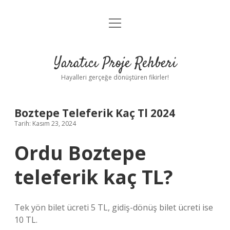
menüyü
Anasayfa
aç
Gizlilik Politikası
Yaratıcı Proje Rehberi
Yasal Uyarı
Hayalleri gerçeğe dönüştüren fikirler!
Hakkımızda
Boztepe Teleferik Kaç Tl 2024
Tarih: Kasım 23, 2024
Ordu Boztepe
teleferik kaç TL?
Tek yön bilet ücreti 5 TL, gidiş-dönüş bilet ücreti ise
10 TL.