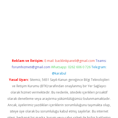
riş
grandoperabet
www.betexper.xyz/
Reklam ve İletişim:
E-mail:
backlinkpaneli@gmail.com
Teams:
forumhizmeti@gmail.com
Whatsapp: 0262 606 0 726
Telegram:
@karabul
Yasal Uyarı:
Sitemiz, 5651 Sayılı Kanun gereğince Bilgi Teknolojileri
ve İletişim Kurumu (BTK) tarafından onaylanmış bir Yer Sağlayıcı
olarak hizmet vermektedir. Bu nedenle, sitedeki içerikleri proaktif
olarak denetleme veya araştırma yükümlülüğümüz bulunmamaktadır.
Ancak, üyelerimiz yazdıkları içeriklerin sorumluluğunu taşımakta olup,
siteye üye olarak bu sorumluluğu kabul etmiş sayılırlar. Bu internet
sitesi, herhangi bir marka, kurum veya şahıs şirketi ile hiçbir bağlantısı