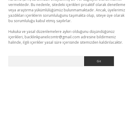
vermektedir. Bu nedenle, sitedeki içerikleri proaktif olarak denetleme
veya araştırma yükümlülüğümüz bulunmamaktadır. Ancak, üyelerimiz
yazdıkları içeriklerin sorumluluğunu taşımakta olup, siteye üye olarak
bu sorumluluğu kabul etmiş sayılırlar.
Hukuka ve yasal düzenlemelere aykırı olduğunu düşündüğünüz
içerikleri,
backlinkpanelicomtr@gmail.com
adresine bildirmeniz
halinde, ilgili içerikler yasal süre içerisinde sitemizden kaldırılacaktır.
Arama
erabet
www.betexper.xyz/