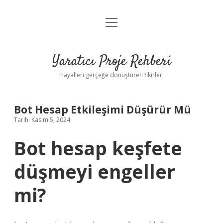
menüyü
Anasayfa
aç
Gizlilik Politikası
Yaratıcı Proje Rehberi
Yasal Uyarı
Hayalleri gerçeğe dönüştüren fikirler!
Hakkımızda
Bot Hesap Etkileşimi Düşürür Mü
Tarih: Kasım 5, 2024
Bot hesap keşfete
düşmeyi engeller
mi?