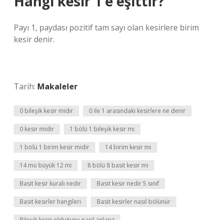
Hangi kesir 1’e eşittir?
Payı 1, paydası pozitif tam sayı olan kesirlere birim
kesir denir.
Tarih:
Makaleler
0 bileşik kesir midir
0 ile 1 arasındaki kesirlere ne denir
0 kesir midir
1 bölü 1 bileşik kesir mi
1 bölü 1 birim kesir midir
14 birim kesir mi
14 mü büyük 12 mi
8 bölü 8 basit kesir mi
Basit kesir kuralı nedir
Basit kesir nedir 5 sınıf
Basit kesirler hangileri
Basit kesirler nasıl bölünür
Bileşik kesir olduğunu nasıl anlarız