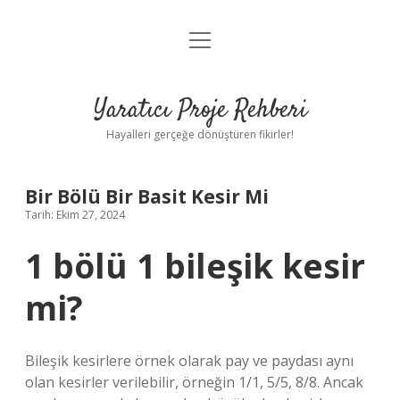
menüyü
Anasayfa
aç
Gizlilik Politikası
Yaratıcı Proje Rehberi
Yasal Uyarı
Hayalleri gerçeğe dönüştüren fikirler!
Hakkımızda
Bir Bölü Bir Basit Kesir Mi
Tarih: Ekim 27, 2024
1 bölü 1 bileşik kesir
mi?
Bileşik kesirlere örnek olarak pay ve paydası aynı
olan kesirler verilebilir, örneğin 1/1, 5/5, 8/8. Ancak