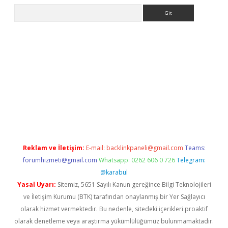
Arama
operabet
www.betexper.xyz/
Reklam ve İletişim:
E-mail:
backlinkpaneli@gmail.com
Teams:
forumhizmeti@gmail.com
Whatsapp: 0262 606 0 726
Telegram:
@karabul
Yasal Uyarı:
Sitemiz, 5651 Sayılı Kanun gereğince Bilgi Teknolojileri
ve İletişim Kurumu (BTK) tarafından onaylanmış bir Yer Sağlayıcı
olarak hizmet vermektedir. Bu nedenle, sitedeki içerikleri proaktif
olarak denetleme veya araştırma yükümlülüğümüz bulunmamaktadır.