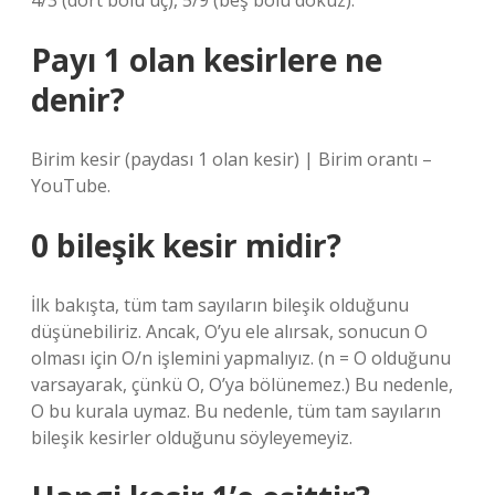
4/3 (dört bölü üç), 5/9 (beş bölü dokuz).
Payı 1 olan kesirlere ne
denir?
Birim kesir (paydası 1 olan kesir) | Birim orantı –
YouTube.
0 bileşik kesir midir?
İlk bakışta, tüm tam sayıların bileşik olduğunu
düşünebiliriz. Ancak, O’yu ele alırsak, sonucun O
olması için O/n işlemini yapmalıyız. (n = O olduğunu
varsayarak, çünkü O, O’ya bölünemez.) Bu nedenle,
O bu kurala uymaz. Bu nedenle, tüm tam sayıların
bileşik kesirler olduğunu söyleyemeyiz.