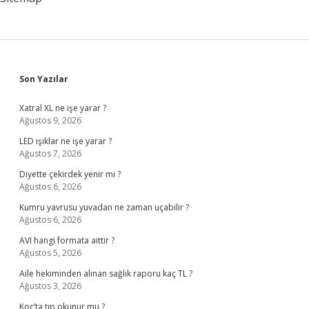
Sidebar
Son Yazılar
Xatral XL ne işe yarar ?
Ağustos 9, 2026
LED ışıklar ne işe yarar ?
Ağustos 7, 2026
Diyette çekirdek yenir mi ?
Ağustos 6, 2026
Kumru yavrusu yuvadan ne zaman uçabilir ?
Ağustos 6, 2026
AVI hangi formata aittir ?
Ağustos 5, 2026
Aile hekiminden alınan sağlık raporu kaç TL ?
Ağustos 3, 2026
Koç’ta tıp okunur mu ?